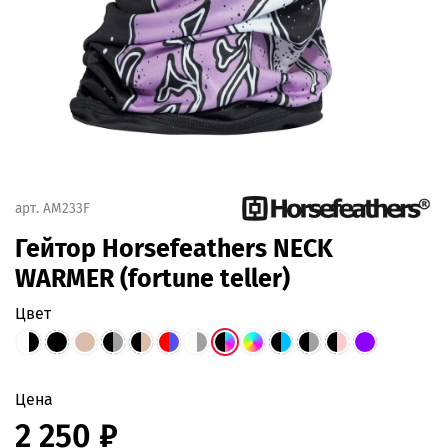
арт.
AM233F
Гейтор Horsefeathers NECK
WARMER (fortune teller)
цвет
Цена
2 250 ₽