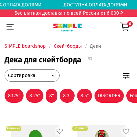
А ОПЛАТА ДОЛЯМИ
ДОСТУПНА ОПЛАТА ДОЛЯ
Бесплатная доставка по всей России от 6 000 ₽
0
SIMPLE boardshop
Скейтборды
Деки
Дека для скейтборда
53
8.125"
8.25"
8"
8.3"
8.5"
DISORDER
Fo
Новинка
Новинка