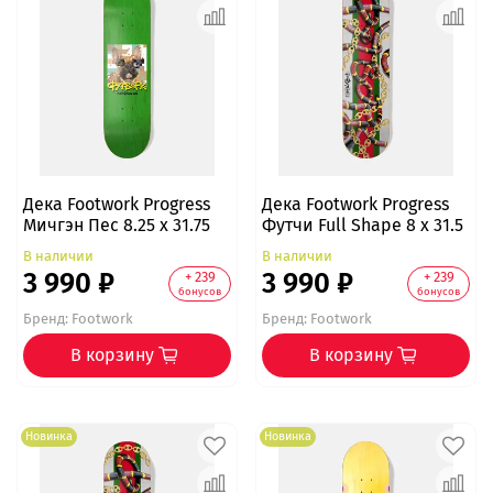
Дека Footwork Progress
Дека Footwork Progress
Мичгэн Пес 8.25 x 31.75
Футчи Full Shape 8 x 31.5
В наличии
В наличии
3 990 ₽
3 990 ₽
+ 239
+ 239
бонусов
бонусов
Бренд:
Footwork
Бренд:
Footwork
В корзину
В корзину
Новинка
Новинка