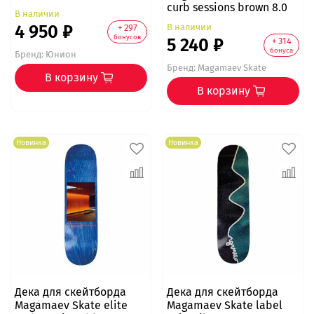
curb sessions brown 8.0
В наличии
4 950 ₽
В наличии
+ 297
бонусов
5 240 ₽
+ 314
бонуса
Бренд:
Юнион
Бренд:
Magamaev Skate
В корзину
В корзину
Новинка
Новинка
Дека для скейтборда
Дека для скейтборда
Magamaev Skate elite
Magamaev Skate label