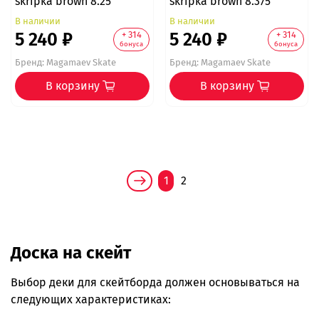
skripka brown 8.25
skripka brown 8.375
В наличии
В наличии
5 240 ₽
5 240 ₽
+ 314
+ 314
бонуса
бонуса
Бренд:
Magamaev Skate
Бренд:
Magamaev Skate
В корзину
В корзину
1
2
Доска на скейт
Выбор деки для скейтборда должен основываться на
следующих характеристиках: