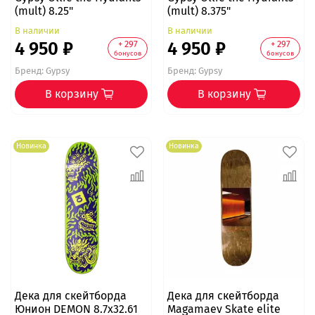
(mult) 8.25"
(mult) 8.375"
В наличии
В наличии
4 950 ₽
4 950 ₽
+ 297
+ 297
бонусов
бонусов
Бренд:
Gypsy
Бренд:
Gypsy
В корзину
В корзину
Новинка
Новинка
Дека для скейтборда
Дека для скейтборда
Юнион DEMON 8.7x32.61
Magamaev Skate elite