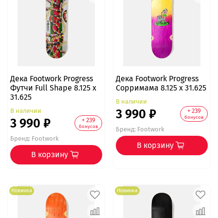
Дека Footwork Progress
Дека Footwork Progress
Футчи Full Shape 8.125 x
Сорримама 8.125 x 31.625
31.625
В наличии
3 990 ₽
В наличии
+ 239
бонусов
3 990 ₽
+ 239
бонусов
Бренд:
Footwork
Бренд:
Footwork
В корзину
В корзину
Новинка
Новинка