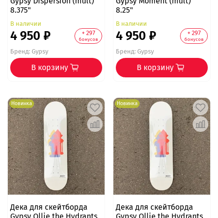
Gypsy Dispersion (mult)
Gypsy Moment (mult)
8.375"
8.25"
В наличии
В наличии
4 950 ₽
4 950 ₽
+ 297
+ 297
бонусов
бонусов
Бренд:
Gypsy
Бренд:
Gypsy
В корзину
В корзину
Новинка
Новинка
Дека для скейтборда
Дека для скейтборда
Gypsy Ollie the Hydrants
Gypsy Ollie the Hydrants