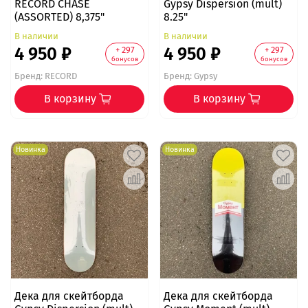
RECORD CHASE
Gypsy Dispersion (mult)
(ASSORTED) 8,375"
8.25"
В наличии
В наличии
4 950 ₽
4 950 ₽
+ 297
+ 297
бонусов
бонусов
Бренд:
RECORD
Бренд:
Gypsy
В корзину
В корзину
Новинка
Новинка
Дека для скейтборда
Дека для скейтборда