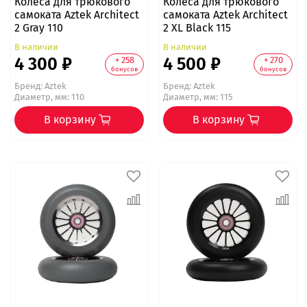
Колеса для трюкового
Колеса для трюкового
самоката Aztek Architect
самоката Aztek Architect
2 Gray 110
2 XL Black 115
В наличии
В наличии
4 300 ₽
4 500 ₽
+ 258
+ 270
бонусов
бонусов
Бренд:
Aztek
Бренд:
Aztek
Диаметр, мм: 110
Диаметр, мм: 115
В корзину
В корзину