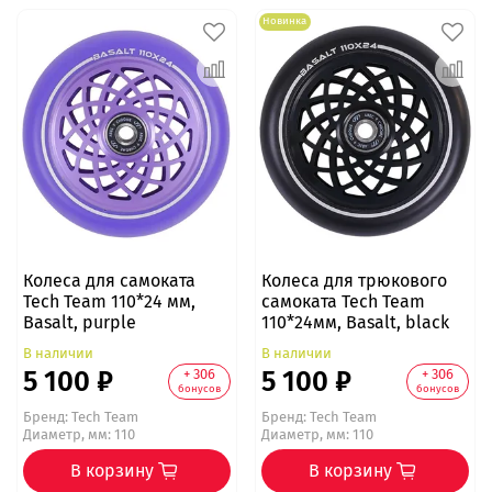
Новинка
Колеса для самоката
Колеса для трюкового
Tech Team 110*24 мм,
самоката Tech Team
Basalt, purple
110*24мм, Basalt, black
В наличии
В наличии
5 100 ₽
5 100 ₽
+ 306
+ 306
бонусов
бонусов
Бренд:
Tech Team
Бренд:
Tech Team
Диаметр, мм: 110
Диаметр, мм: 110
В корзину
В корзину