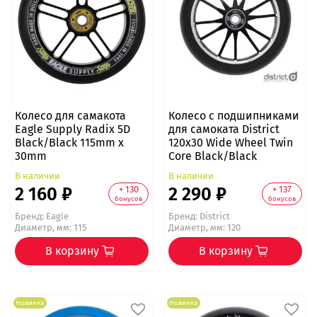
Колесо для самакота
Колесо с подшипниками
Eagle Supply Radix 5D
для самоката District
Black/Black 115mm х
120x30 Wide Wheel Twin
30mm
Core Black/Black
В наличии
В наличии
2 160 ₽
2 290 ₽
+ 130
+ 137
бонусов
бонусов
Бренд:
Eagle
Бренд:
District
Диаметр, мм: 115
Диаметр, мм: 120
В корзину
В корзину
Новинка
Новинка