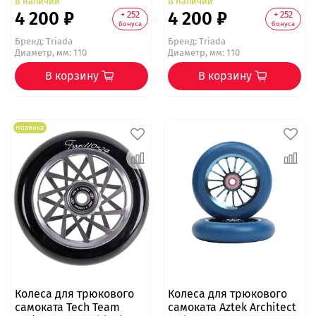
В наличии
В наличии
4 200 ₽
4 200 ₽
+ 252
+ 252
бонуса
бонуса
Бренд:
Triada
Бренд:
Triada
Диаметр, мм: 110
Диаметр, мм: 110
В корзину
В корзину
Новинка
Колеса для трюкового
Колеса для трюкового
самоката Tech Team
самоката Aztek Architect