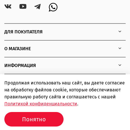
ДЛЯ ПОКУПАТЕЛЯ
О МАГАЗИНЕ
ИНФОРМАЦИЯ
Продолжая использовать наш сайт, вы даете согласие
на обработку файлов cookie, которые обеспечивают
Copyright © 2010 - 2026 Интернет-магазин товаров для
правильную работу сайта и соглашаетесь с нашей
экстремальных видов спорта SIMPLE boardshop
Политикой конфиденциальности
.
ИП Шаповалов Дмитрий Александрович ИНН 366319502443
ОГРНИП 310366823500102
Понятно
Продвижение сайта -
Иванов Егор