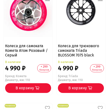
Колеса для самоката
Колеса для трюкового
Комета Атом Розовый /
самоката Triada
Серый
BLOSSOM 7075 black
В наличии
В наличии
4 990 ₽
4 990 ₽
+ 299
+ 299
бонусов
бонусов
Бренд:
Комета
Бренд:
Triada
Диаметр, мм: 110
Диаметр, мм: 110
В корзину
В корзину
Новинка
Новинка