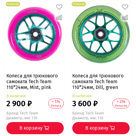
Новинка
Новинка
Колеса для трюкового
Колеса для трюкового
самоката Tech Team
самоката Tech Team
110*24мм, Mist, pink
110*24мм, Dill, green
В наличии
В наличии
2 900 ₽
3 600 ₽
+ 174
+ 216
бонуса
бонусов
Бренд:
Tech Team
Бренд:
Tech Team
Диаметр, мм: 110
Диаметр, мм: 110
В корзину
В корзину