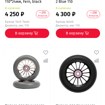
110*24мм, Fern, black
2 Blue 110
В наличии
В наличии
4 250 ₽
4 300 ₽
+ 255
+ 258
бонусов
бонусов
Бренд:
Tech Team
Бренд:
Aztek
Диаметр, мм: 110
Диаметр, мм: 110
В корзину
В корзину