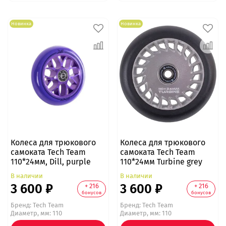
Новинка
Новинка
Колеса для трюкового
Колеса для трюкового
самоката Tech Team
самоката Tech Team
110*24мм, Dill, purple
110*24мм Turbine grey
В наличии
В наличии
3 600 ₽
3 600 ₽
+ 216
+ 216
бонусов
бонусов
Бренд:
Tech Team
Бренд:
Tech Team
Диаметр, мм: 110
Диаметр, мм: 110