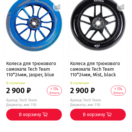
Колеса для трюкового
Колеса для трюкового
самоката Tech Team
самоката Tech Team
110*24мм, Jasper, blue
110*24мм, Mist, black
В наличии
В наличии
2 900 ₽
2 900 ₽
+ 174
+ 174
бонуса
бонуса
Бренд:
Tech Team
Бренд:
Tech Team
Диаметр, мм: 110
Диаметр, мм: 110
В корзину
В корзину