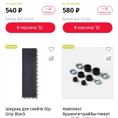
В наличии
В наличии
540 ₽
580 ₽
+ 32
+ 35
бонуса
бонусов
Бренд:
Ace Trucks
Бренд:
Ace Trucks
В корзину
В корзину
Новинка
Новинка
Шкурка для скейта Dip
Комплект
Grip Black
бушинги+шайбы+пивот