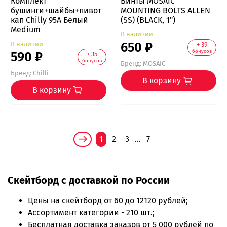
Комплект
Винты MOSAIC
бушинги+шайбы+пивот
MOUNTING BOLTS ALLEN
кап Chilly 95А Белый
(SS) (BLACK, 1")
Medium
В наличии
650 ₽
В наличии
+ 39
бонусов
590 ₽
+ 35
бонусов
Бренд:
MOSAIC
Бренд:
Chilli
В корзину
В корзину
1
2
3
…
7
Скейтборд с доставкой по России
Цены на
скейтборд
от 60 до 12120 рублей;
Ассортимент категории - 210 шт.;
Бесплатная доставка заказов от 5 000 рублей по