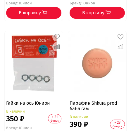
Бренд:
Юнион
Бренд:
Юнион
В корзину
В корзину
Гайки на ось Юнион
Парафин Shkura prod
бабл гам
В наличии
350 ₽
В наличии
+ 21
бонус
390 ₽
+ 23
бонуса
Бренд:
Юнион