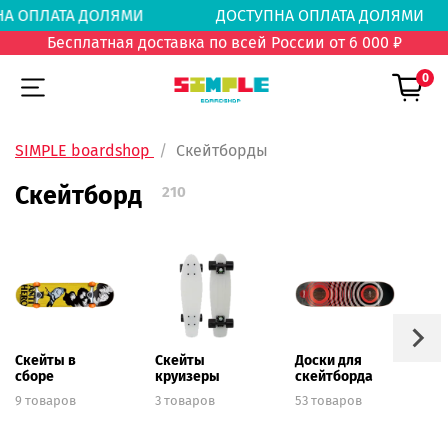
НА ОПЛАТА ДОЛЯМИ
ДОСТУПНА ОПЛАТА ДОЛ
Бесплатная доставка по всей России от 6 000 ₽
0
SIMPLE boardshop
Скейтборды
Скейтборд
210
Скейты в
Скейты
Доски для
Т
сборе
круизеры
скейтборда
с
9 товаров
3 товаров
53 товаров
2