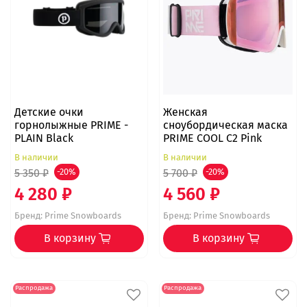
Детские очки
Женская
горнолыжные PRIME -
сноубордическая маска
PLAIN Black
PRIME COOL C2 Pink
В наличии
В наличии
5 350 ₽
-20%
5 700 ₽
-20%
4 280 ₽
4 560 ₽
Бренд:
Prime Snowboards
Бренд:
Prime Snowboards
В корзину
В корзину
Распродажа
Распродажа