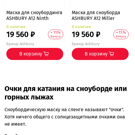
Маска для сноубординга
Маска для сноуборда
ASHBURY A12 Ninth
ASHBURY A12 Miller
В наличии
В наличии
19 560 ₽
19 560 ₽
+ 1174
+ 1174
бонуса
бонуса
Бренд:
Ashbury
Бренд:
Ashbury
В корзину
В корзину
Очки для катания на сноуборде или
горных лыжах
Сноубордическую маску на сленге называют "очки".
Хотя ничего общего с солнцезащитными очками она
не имеет.