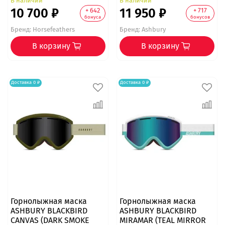
В наличии
В наличии
10 700 ₽
11 950 ₽
+ 642
+ 717
бонуса
бонусов
Бренд:
Horsefeathers
Бренд:
Ashbury
В корзину
В корзину
Доставка 0 ₽
Доставка 0 ₽
Горнолыжная маска
Горнолыжная маска
ASHBURY BLACKBIRD
ASHBURY BLACKBIRD
CANVAS (DARK SMOKE
MIRAMAR (TEAL MIRROR