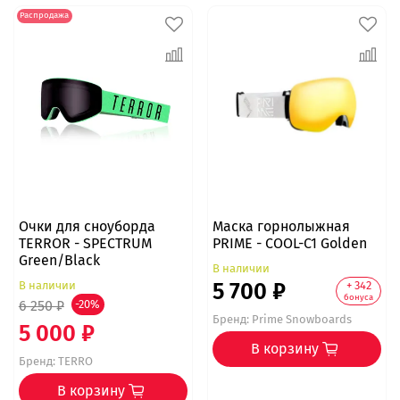
Распродажа
Очки для сноуборда
Маска горнолыжная
TERROR - SPECTRUM
PRIME - COOL-C1 Golden
Green/Black
В наличии
5 700 ₽
В наличии
+ 342
бонуса
6 250 ₽
-20%
Бренд:
Prime Snowboards
5 000 ₽
В корзину
Бренд:
TERRO
В корзину