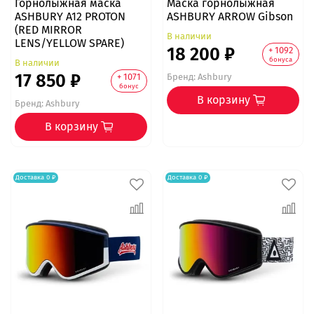
Горнолыжная маска
Маска горнолыжная
ASHBURY A12 PROTON
ASHBURY ARROW Gibson
(RED MIRROR
В наличии
LENS/YELLOW SPARE)
18 200 ₽
+ 1092
бонуса
В наличии
17 850 ₽
+ 1071
Бренд:
Ashbury
бонус
В корзину
Бренд:
Ashbury
В корзину
Доставка 0 ₽
Доставка 0 ₽