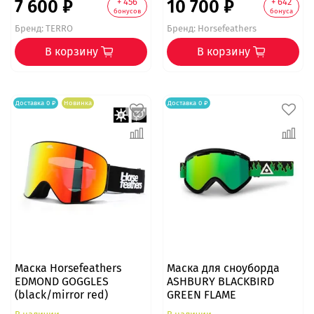
7 600 ₽
10 700 ₽
+ 456
+ 642
бонусов
бонуса
Бренд:
TERRO
Бренд:
Horsefeathers
В корзину
В корзину
Доставка 0 ₽
Новинка
Доставка 0 ₽
Маска Horsefeathers
Маска для сноуборда
EDMOND GOGGLES
ASHBURY BLACKBIRD
(black/mirror red)
GREEN FLAME