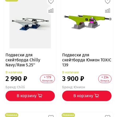
Подвески для
Подвески для
скейтборда Chilly
скейтборда Юнион TOXIC
Navy/Raw 5.25''
139
В наличии
В наличии
2 990 ₽
3 900 ₽
+ 179
+ 234
бонусов
бонуса
Бренд:
Chilli
Бренд:
Юнион
В корзину
В корзину
Новинка
Новинка