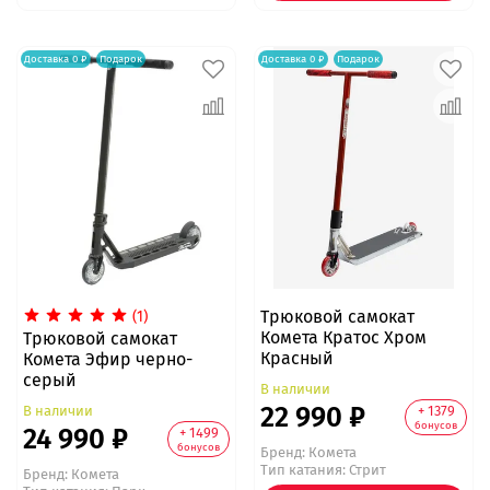
Доставка 0 ₽
Подарок
Доставка 0 ₽
Подарок
Трюковой самокат
(1)
Комета Кратос Хром
Трюковой самокат
Красный
Комета Эфир черно-
серый
В наличии
22 990 ₽
+ 1379
В наличии
бонусов
24 990 ₽
+ 1499
бонусов
Бренд:
Комета
Тип катания: Стрит
Бренд:
Комета