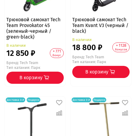
Трюковой самокат Tech
Трюковой самокат Tech
Team Provokator 45
Team Kvant V3 (черный /
(зеленый-черный /
black)
green-black)
В наличии
18 800 ₽
В наличии
+ 1128
бонусов
12 850 ₽
+ 771
бонус
Бренд:
Tech Team
Тип катания: Парк
Бренд:
Tech Team
Тип катания: Парк
В корзину
В корзину
Доставка 0 ₽
Подарок
Доставка 0 ₽
Подарок