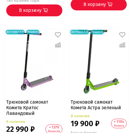
Тип катания: Парк
В корзину
В корзину
Доставка 0 ₽
Подарок
Доставка 0 ₽
Подарок
Трюковой самокат
Трюковой самокат
Комета Кратос
Комета Астра зеленый
Лавандовый
В наличии
19 900 ₽
В наличии
+ 1194
бонуса
22 990 ₽
+ 1379
бонусов
Бренд:
Комета