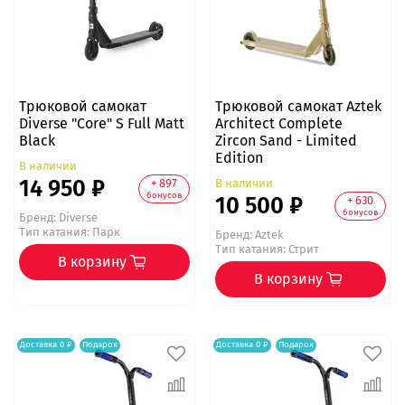
Трюковой самокат
Трюковой самокат Aztek
Diverse "Core" S Full Matt
Architect Complete
Black
Zircon Sand - Limited
Edition
В наличии
14 950 ₽
В наличии
+ 897
бонусов
10 500 ₽
+ 630
бонусов
Бренд:
Diverse
Тип катания: Парк
Бренд:
Aztek
Тип катания: Стрит
В корзину
В корзину
Доставка 0 ₽
Подарок
Доставка 0 ₽
Подарок