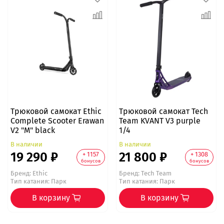
Трюковой самокат Ethic
Трюковой самокат Tech
Complete Scooter Erawan
Team KVANT V3 purple
V2 "M" black
1/4
В наличии
В наличии
19 290 ₽
21 800 ₽
+ 1157
+ 1308
бонусов
бонусов
Бренд:
Ethic
Бренд:
Tech Team
Тип катания: Парк
Тип катания: Парк
В корзину
В корзину