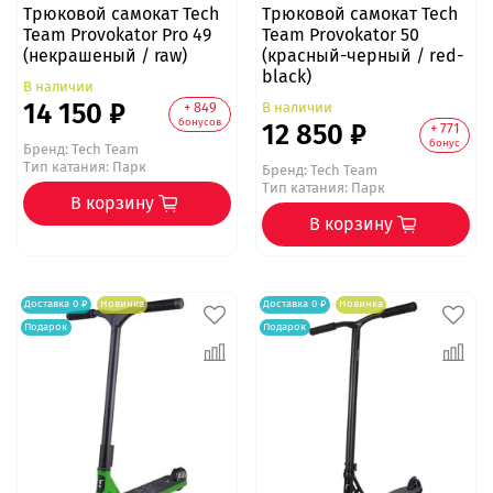
Трюковой самокат Tech
Трюковой самокат Tech
Team Provokator Pro 49
Team Provokator 50
(некрашеный / raw)
(красный-черный / red-
black)
В наличии
14 150 ₽
В наличии
+ 849
бонусов
12 850 ₽
+ 771
бонус
Бренд:
Tech Team
Тип катания: Парк
Бренд:
Tech Team
Тип катания: Парк
В корзину
В корзину
Доставка 0 ₽
Новинка
Доставка 0 ₽
Новинка
Подарок
Подарок