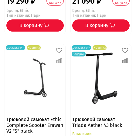
19 290 ₽
21 090 ₽
бонусов
бонусов
Бренд:
Ethic
Бренд:
Ethic
Тип катания: Парк
Тип катания: Парк
В корзину
В корзину
Доставка 0 ₽
Новинка
Доставка 0 ₽
Новинка
Подарок
Трюковой самокат Ethic
Трюковой самокат
Complete Scooter Erawan
Triada Aether 43 black
V2 "S" black
В наличии