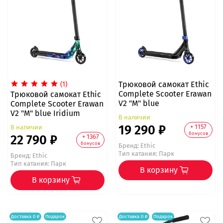
Трюковой самокат Ethic
(1)
Complete Scooter Erawan
Трюковой самокат Ethic
V2 "M" blue
Complete Scooter Erawan
V2 "M" blue Iridium
В наличии
19 290 ₽
+ 1157
В наличии
бонусов
22 790 ₽
+ 1367
бонусов
Бренд:
Ethic
Тип катания: Парк
Бренд:
Ethic
Тип катания: Парк
В корзину
В корзину
Доставка 0 ₽
Подарок
Доставка 0 ₽
Подарок