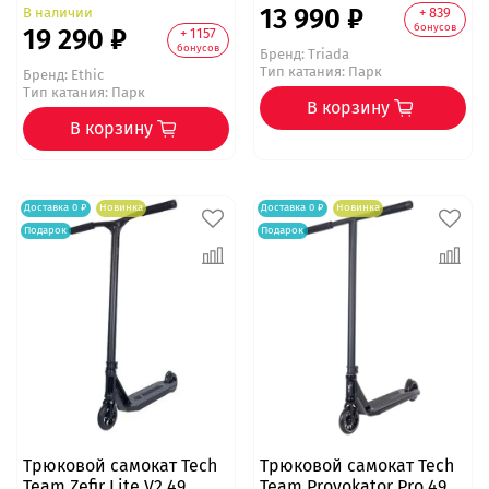
13 990 ₽
В наличии
+ 839
бонусов
19 290 ₽
+ 1157
бонусов
Бренд:
Triada
Тип катания: Парк
Бренд:
Ethic
Тип катания: Парк
В корзину
В корзину
Доставка 0 ₽
Новинка
Доставка 0 ₽
Новинка
Подарок
Подарок
Трюковой самокат Tech
Трюковой самокат Tech
Team Zefir Lite V2 49
Team Provokator Pro 49