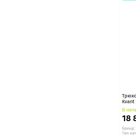
Трюко
Kvant 
В нал
18 
Бренд:
Тип ка