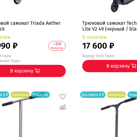
вой самокат Triada Aether
Трюковой самокат Tech 
ck
Lite V2 49 (черный / bla
ичии
В наличии
990 ₽
17 600 ₽
+ 839
бонусов
Triada
Бренд:
Tech Team
тания: Парк
В корзину
В корзину
а 0 ₽
Новинка
Подарок
Доставка 0 ₽
Новинка
Под