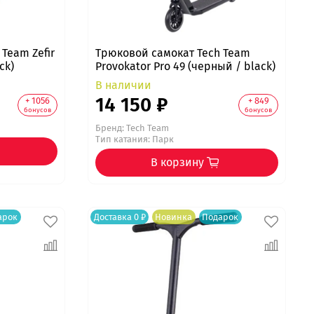
Team Zefir
Трюковой самокат Tech Team
ck)
Provokator Pro 49 (черный / black)
В наличии
14 150 ₽
+ 1056
+ 849
бонусов
бонусов
Бренд:
Tech Team
Тип катания: Парк
В корзину
арок
Доставка 0 ₽
Новинка
Подарок