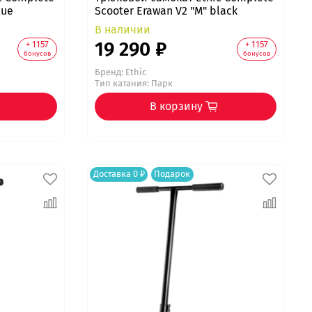
lue
Scooter Erawan V2 "M" black
В наличии
19 290 ₽
+ 1157
+ 1157
бонусов
бонусов
Бренд:
Ethic
Тип катания: Парк
В корзину
Доставка 0 ₽
Подарок