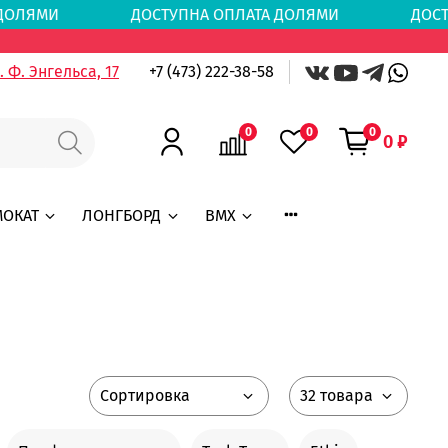
ТА ДОЛЯМИ
ДОСТУПНА ОПЛАТА ДОЛЯМИ
ДОСТ
 Ф. Энгельса, 17
+7 (473) 222-38-58
0
0
0
0 ₽
МОКАТ
ЛОНГБОРД
BMX