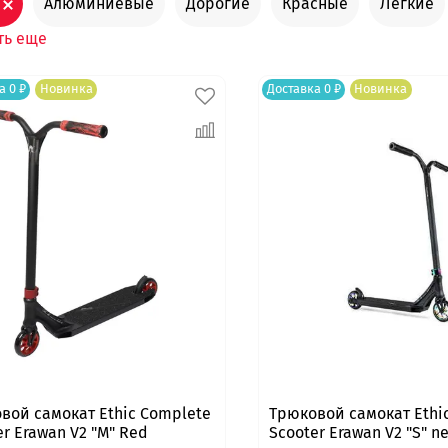
Алюминиевые
Дорогие
Красные
Лёгкие
ть еще
а 0 ₽
Новинка
Доставка 0 ₽
Новинка
вой самокат Ethic Complete
Трюковой самокат Ethi
er Erawan V2 "M" Red
Scooter Erawan V2 "S" 