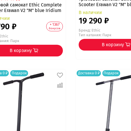
Scooter Erawan V2 "M" b
вой самокат Ethic Complete
r Erawan V2 "M" blue Iridium
В наличии
ичии
19 290 ₽
790 ₽
+ 1367
бонусов
Бренд:
Ethic
Тип катания: Парк
Ethic
тания: Парк
В корзину
В корзину
а 0 ₽
Подарок
Доставка 0 ₽
Подарок