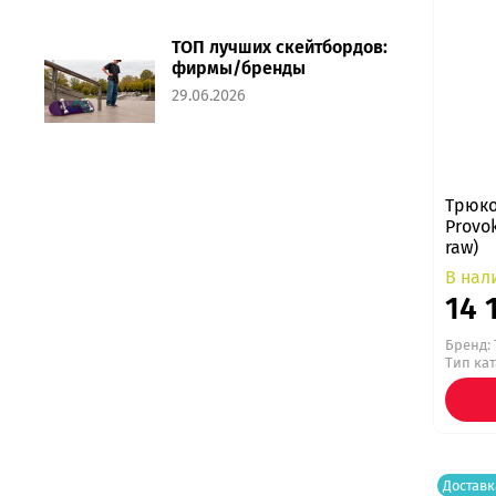
ТОП лучших скейтбордов:
фирмы/бренды
29.06.2026
Трюко
Provo
raw)
В нал
14 
Бренд:
Тип ка
Доставк