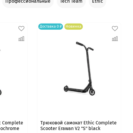
Профессиональные
Tech Team
Ethic
Доставка 0 ₽
Новинка
c Complete
Трюковой самокат Ethic Complete
neochrome
Scooter Erawan V2 "S" black