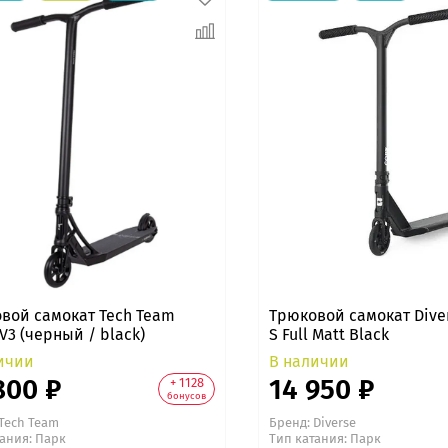
вой самокат Tech Team
Трюковой самокат Diver
V3 (черный / black)
S Full Matt Black
ичии
В наличии
800 ₽
14 950 ₽
+ 1128
бонусов
Tech Team
Бренд:
Diverse
тания: Парк
Тип катания: Парк