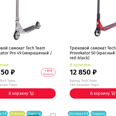
вой самокат Tech Team
Трюковой самокат Tech
kator Pro 49 (некрашеный /
Provokator 50 (красный
red-black)
ичии
В наличии
150 ₽
12 850 ₽
+ 849
бонусов
Tech Team
Бренд:
Tech Team
тания: Парк
Тип катания: Парк
В корзину
В корзину
а 0 ₽
Новинка
Подарок
Доставка 0 ₽
Подарок