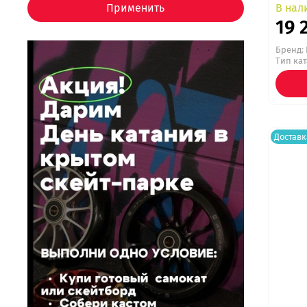
В нал
Применить
19 
Бренд:
Тип ка
Доставк