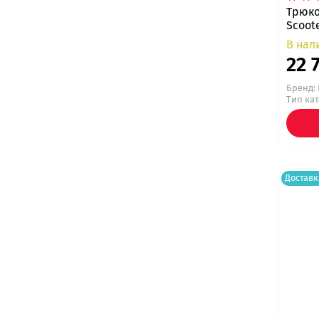
Трюко
Scoote
В нал
22 
Бренд:
Тип ка
Доставк