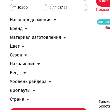
6 лет
от
до
Показа
Наши предложения
Доставк
Бренд
Материал изготовления
Цвет
Сезон
Назначение
Вес, г
Уровень райдера
Дропауты
Страна
Трюко
Scoot