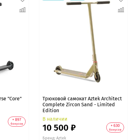
se "Core"
Трюковой самокат Aztek Architect
Complete Zircon Sand - Limited
Edition
В наличии
+ 897
бонусов
10 500 ₽
+ 630
бонусов
Бренд:
Aztek