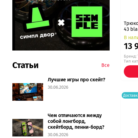
Трюко
43 bla
В нал
13 
Бренд:
Тип ка
Статьи
Все
Лучшие игры про скейт?
30.06.2026
Доставк
Чем отличаются между
собой лонгборд,
скейтборд, пенни-борд?
30.06.2026