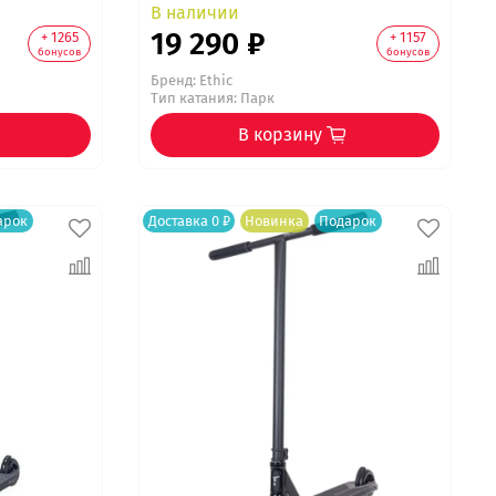
В наличии
19 290 ₽
+ 1265
+ 1157
бонусов
бонусов
Бренд:
Ethic
Тип катания: Парк
В корзину
арок
Доставка 0 ₽
Новинка
Подарок