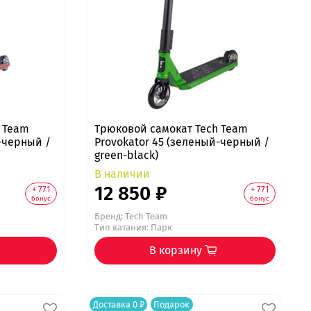
 Team
Трюковой самокат Tech Team
-черный /
Provokator 45 (зеленый-черный /
green-black)
В наличии
12 850 ₽
+ 771
+ 771
бонус
бонус
Бренд:
Tech Team
Тип катания: Парк
В корзину
Доставка 0 ₽
Подарок