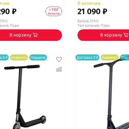
ичии
В наличии
290 ₽
21 090 ₽
+ 1157
бонусов
Ethic
Бренд:
Ethic
тания: Парк
Тип катания: Парк
В корзину
В корзину
а 0 ₽
Новинка
Подарок
Доставка 0 ₽
Новинка
Под