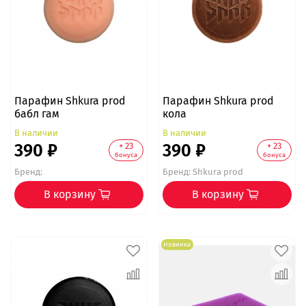
Парафин Shkura prod
Парафин Shkura prod
бабл гам
кола
В наличии
В наличии
390 ₽
390 ₽
+ 23
+ 23
бонуса
бонуса
Бренд:
Бренд:
Shkura prod
В корзину
В корзину
Новинка