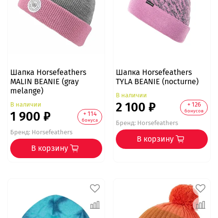
Шапка Horsefeathers
Шапка Horsefeathers
MALIN BEANIE (gray
TYLA BEANIE (nocturne)
melange)
В наличии
2 100 ₽
В наличии
+ 126
бонусов
1 900 ₽
+ 114
бонуса
Бренд:
Horsefeathers
Бренд:
Horsefeathers
В корзину
В корзину