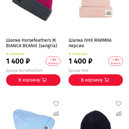
Шапка Horsefeathers Ж
Шапка ННХ ЯКИМКА
BIANCA BEANIE (sangria)
персик
В наличии
В наличии
1 400 ₽
1 400 ₽
+ 84
+ 84
бонуса
бонуса
Бренд:
Horsefeathers
Бренд:
ННХ
В корзину
В корзину