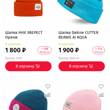
Шапка ННХ ЭВЕРЕСТ
Шапка Dakine CUTTER
Оранж
BEANIE AI AQUA
В наличии
В наличии
1 800 ₽
1 900 ₽
+ 108
+ 114
бонусов
бонуса
Бренд:
ННХ
Бренд:
Dakine
В корзину
В корзину