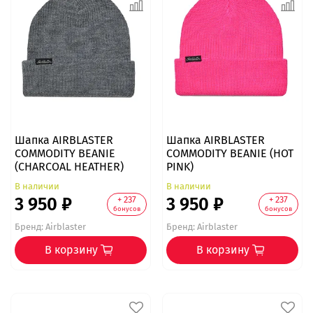
Шапка AIRBLASTER
Шапка AIRBLASTER
COMMODITY BEANIE
COMMODITY BEANIE (HOT
(CHARCOAL HEATHER)
PINK)
В наличии
В наличии
3 950 ₽
3 950 ₽
+ 237
+ 237
бонусов
бонусов
Бренд:
Airblaster
Бренд:
Airblaster
В корзину
В корзину