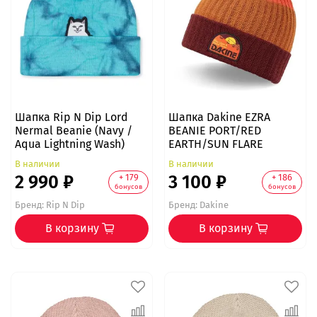
Шапка Rip N Dip Lord
Шапка Dakine EZRA
Nermal Beanie (Navy /
BEANIE PORT/RED
Aqua Lightning Wash)
EARTH/SUN FLARE
В наличии
В наличии
2 990 ₽
3 100 ₽
+ 179
+ 186
бонусов
бонусов
Бренд:
Rip N Dip
Бренд:
Dakine
В корзину
В корзину