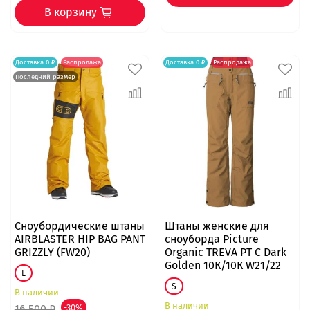
В корзину
Доставка 0 ₽
Распродажа
Доставка 0 ₽
Распродажа
Последний размер
Сноубордические штаны
Штаны женские для
AIRBLASTER HIP BAG PANT
сноуборда Picture
GRIZZLY (FW20)
Organic TREVA PT C Dark
Golden 10К/10К W21/22
L
S
В наличии
В наличии
16 500 ₽
-30%