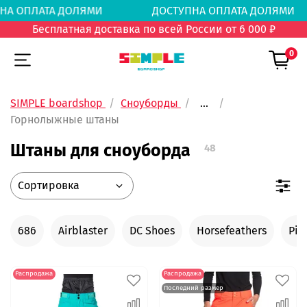
НА ОПЛАТА ДОЛЯМИ
ДОСТУПНА ОПЛАТА ДОЛ
Бесплатная доставка по всей России от 6 000 ₽
0
SIMPLE boardshop
Сноуборды
...
Горнолыжные штаны
Штаны для сноуборда
48
686
Airblaster
DC Shoes
Horsefeathers
Pic
Распродажа
Распродажа
Последний размер