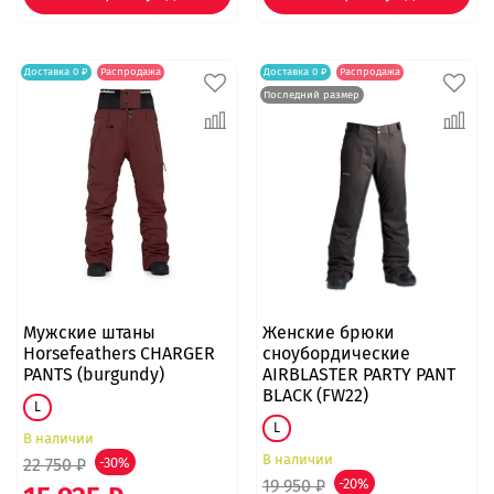
Доставка 0 ₽
Распродажа
Доставка 0 ₽
Распродажа
Последний размер
Мужские штаны
Женские брюки
Horsefeathers CHARGER
сноубордические
PANTS (burgundy)
AIRBLASTER PARTY PANT
BLACK (FW22)
L
L
В наличии
В наличии
22 750 ₽
-30%
19 950 ₽
-20%