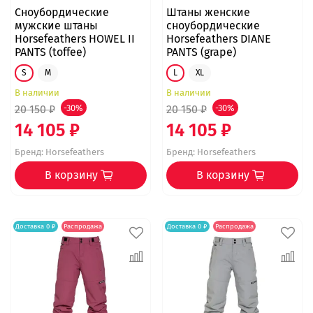
Сноубордические
Штаны женские
мужские штаны
сноубордические
Horsefeathers HOWEL II
Horsefeathers DIANE
PANTS (toffee)
PANTS (grape)
S
M
L
XL
В наличии
В наличии
20 150 ₽
-30%
20 150 ₽
-30%
14 105 ₽
14 105 ₽
Бренд:
Horsefeathers
Бренд:
Horsefeathers
В корзину
В корзину
Доставка 0 ₽
Распродажа
Доставка 0 ₽
Распродажа