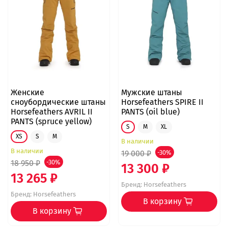
Женские
Мужские штаны
сноубордические штаны
Horsefeathers SPIRE II
Horsefeathers AVRIL II
PANTS (oil blue)
PANTS (spruce yellow)
S
M
XL
XS
S
M
В наличии
В наличии
19 000 ₽
-30%
18 950 ₽
-30%
13 300 ₽
13 265 ₽
Бренд:
Horsefeathers
Бренд:
Horsefeathers
В корзину
В корзину