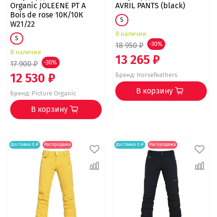
Organic JOLEENE PT A
AVRIL PANTS (black)
Bois de rose 10К/10К
S
W21/22
В наличии
S
18 950 ₽
-30%
В наличии
13 265 ₽
17 900 ₽
-30%
12 530 ₽
Бренд:
Horsefeathers
В корзину
Бренд:
Picture Organic
В корзину
Доставка 0 ₽
Распродажа
Доставка 0 ₽
Распродажа