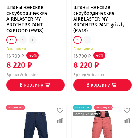
Штаны женские
Штаны женские
сноубордические
сноубордические
AIRBLASTER MY
AIRBLASTER MY
BROTHERS PANT
BROTHERS PANT grizzly
OXBLOOD (FW18)
(FW18)
XS
S
L
S
L
В наличии
В наличии
13 700 ₽
-40%
13 700 ₽
-40%
8 220 ₽
8 220 ₽
Бренд:
Airblaster
Бренд:
Airblaster
В корзину
В корзину
Распродажа
Доставка 0 ₽
Распродажа
Последний размер