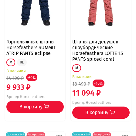
Горнолыжные штаны
Штаны для девушек
Horsefeathers SUMMIT
сноубордические
ATRIP PANTS eclipse
Horsefeathers LOTTE 15
PANTS spiced coral
M
XL
M
В наличии
В наличии
14 190 ₽
-30%
18 490 ₽
-40%
9 933 ₽
11 094 ₽
Бренд:
Horsefeathers
Бренд:
Horsefeathers
В корзину
В корзину
Доставка 0 ₽
Распродажа
Доставка 0 ₽
Распродажа