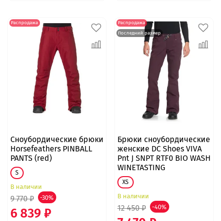
Распродажа
Распродажа
Последний размер
Сноубордические брюки
Брюки сноубордические
Horsefeathers PINBALL
женские DC Shoes VIVA
PANTS (red)
Pnt J SNPT RTF0 BIO WASH
WINETASTING
S
XS
В наличии
В наличии
9 770 ₽
-30%
12 450 ₽
-40%
6 839 ₽