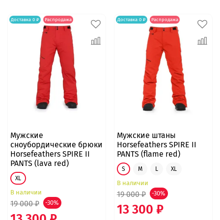
Доставка 0 ₽
Распродажа
Доставка 0 ₽
Распродажа
Мужские
Мужские штаны
сноубордические брюки
Horsefeathers SPIRE II
Horsefeathers SPIRE II
PANTS (flame red)
PANTS (lava red)
S
M
L
XL
XL
В наличии
В наличии
19 000 ₽
-30%
19 000 ₽
-30%
13 300 ₽
13 300 ₽