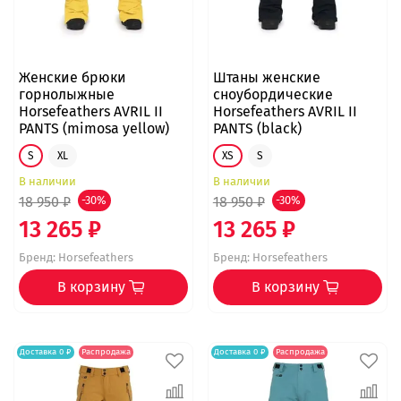
Женские брюки
Штаны женские
горнолыжные
сноубордические
Horsefeathers AVRIL II
Horsefeathers AVRIL II
PANTS (mimosa yellow)
PANTS (black)
S
XL
XS
S
В наличии
В наличии
18 950 ₽
-30%
18 950 ₽
-30%
13 265 ₽
13 265 ₽
Бренд:
Horsefeathers
Бренд:
Horsefeathers
В корзину
В корзину
Доставка 0 ₽
Распродажа
Доставка 0 ₽
Распродажа