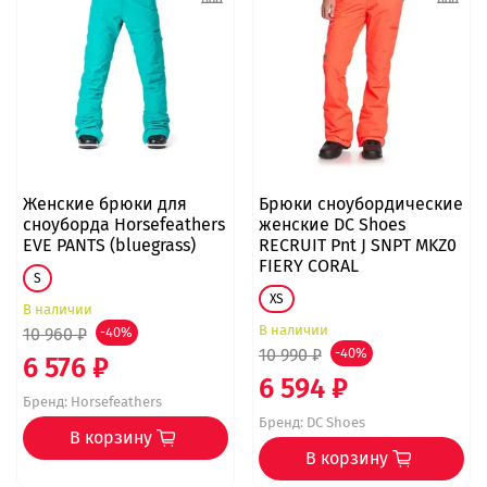
Женские брюки для
Брюки сноубордические
сноуборда Horsefeathers
женские DC Shoes
EVE PANTS (bluegrass)
RECRUIT Pnt J SNPT MKZ0
FIERY CORAL
S
XS
В наличии
В наличии
10 960 ₽
-40%
10 990 ₽
-40%
6 576 ₽
6 594 ₽
Бренд:
Horsefeathers
Бренд:
DC Shoes
В корзину
В корзину