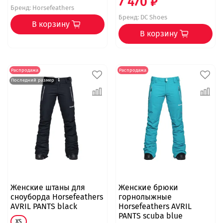
7 470 ₽
Бренд:
Horsefeathers
Бренд:
DC Shoes
В корзину
В корзину
Распродажа
Распродажа
Последний размер
Женские штаны для
Женские брюки
сноуборда Horsefeathers
горнолыжные
AVRIL PANTS black
Horsefeathers AVRIL
PANTS scuba blue
XS