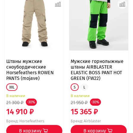
Штаны мужские
Мужские горнолыжные
сноубордические
штаны AIRBLASTER
Horsefeathers ROWEN
ELASTIC BOSS PANT HOT
PANTS (mojave)
GREEN (FW22)
XXL
S
L
В наличии
В наличии
21 300 ₽
-30%
21 950 ₽
-30%
14 910 ₽
15 365 ₽
Бренд:
Horsefeathers
Бренд:
Airblaster
В корзину
В корзину