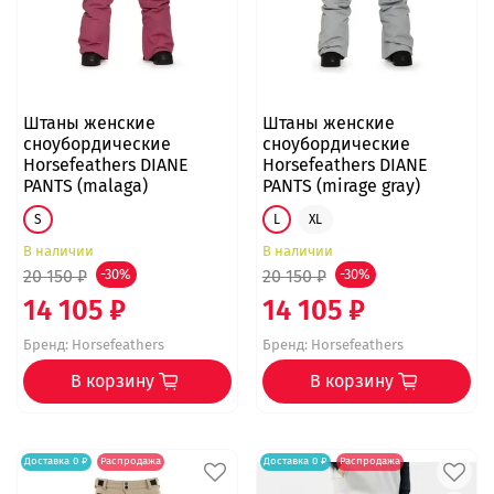
Штаны женские
Штаны женские
сноубордические
сноубордические
Horsefeathers DIANE
Horsefeathers DIANE
PANTS (malaga)
PANTS (mirage gray)
S
L
XL
В наличии
В наличии
20 150 ₽
-30%
20 150 ₽
-30%
14 105 ₽
14 105 ₽
Бренд:
Horsefeathers
Бренд:
Horsefeathers
В корзину
В корзину
Доставка 0 ₽
Распродажа
Доставка 0 ₽
Распродажа