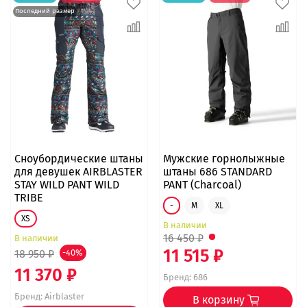
Последний размер
Сноубордические штаны
Мужские горнолыжные
для девушек AIRBLASTER
штаны 686 STANDARD
STAY WILD PANT WILD
PANT (Charcoal)
TRIBE
-
M
XL
XS
В наличии
16 450 ₽
В наличии
11 515 ₽
18 950 ₽
-40%
11 370 ₽
Бренд:
686
Бренд:
Airblaster
В корзину