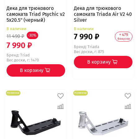
Дека для трюкового
Дека для трюкового
самоката Triad Psychic v2
самоката Triada Air V2 40
5x20.5" (черный)
Silver
В наличии
В наличии
7 990 ₽
+ 479
11 490 ₽
-30%
бонусов
7 990 ₽
Бренд:
Triada
Вес доски, г: 875
Бренд:
Triad
Вес доски, г: 1470
В корзину
В корзину
Новинка
Новинка