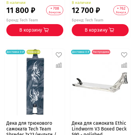
В наличии
В наличии
11 800 ₽
12 700 ₽
+ 708
+ 762
бонусов
бонуса
Бренд:
Tech Team
Бренд:
Tech Team
В корзину
В корзину
Доставка 0 ₽
Новинка
Доставка 0 ₽
Распродажа
Дека для трюкового
Дека для самоката Ethic
самоката Tech Team
Lindworm V3 Boxed Deck
Shreder 7x23 (мульти /
590 - polished