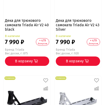
Дека для трюкового
Дека для трюкового
самоката Triada Air V2 40
самоката Triada Air V2 43
black
Silver
В наличии
В наличии
7 990 ₽
7 990 ₽
+ 479
+ 479
бонусов
бонусов
Бренд:
Triada
Бренд:
Triada
Вес доски, г: 875
Вес доски, г: 920
В корзину
В корзину
Новинка
Новинка