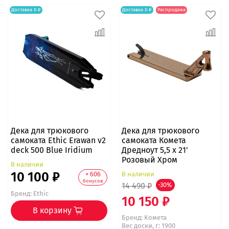
Доставка 0 ₽
Доставка 0 ₽
Распродажа
Дека для трюкового
Дека для трюкового
самоката Ethic Erawan v2
самоката Комета
deck 500 Blue Iridium
Дредноут 5,5 x 21'
Розовый Хром
В наличии
10 100 ₽
В наличии
+ 606
бонусов
14 490 ₽
-30%
Бренд:
Ethic
10 150 ₽
В корзину
Бренд:
Комета
Вес доски, г: 1900