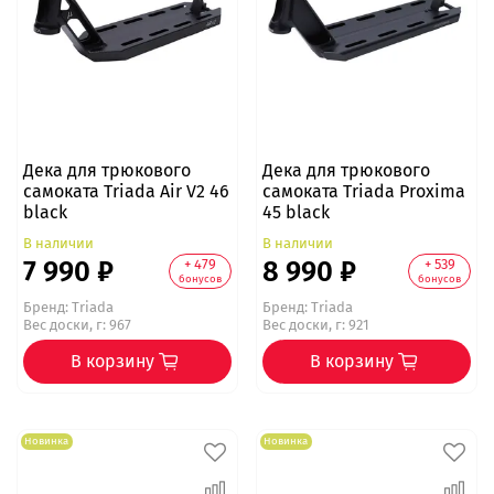
Дека для трюкового
Дека для трюкового
самоката Triada Air V2 46
самоката Triada Proxima
black
45 black
В наличии
В наличии
7 990 ₽
8 990 ₽
+ 479
+ 539
бонусов
бонусов
Бренд:
Triada
Бренд:
Triada
Вес доски, г: 967
Вес доски, г: 921
В корзину
В корзину
Новинка
Новинка