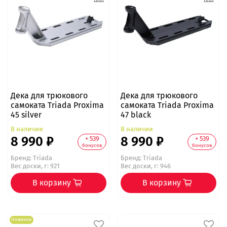
Дека для трюкового
Дека для трюкового
самоката Triada Proxima
самоката Triada Proxima
45 silver
47 black
В наличии
В наличии
8 990 ₽
8 990 ₽
+ 539
+ 539
бонусов
бонусов
Бренд:
Triada
Бренд:
Triada
Вес доски, г: 921
Вес доски, г: 946
В корзину
В корзину
Новинка