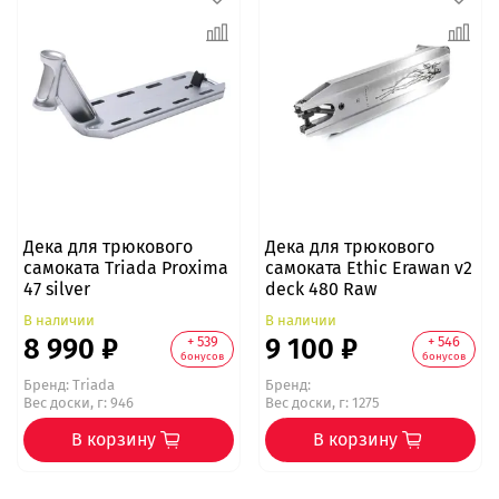
Дека для трюкового
Дека для трюкового
самоката Triada Proxima
самоката Ethic Erawan v2
47 silver
deck 480 Raw
В наличии
В наличии
8 990 ₽
9 100 ₽
+ 539
+ 546
бонусов
бонусов
Бренд:
Triada
Бренд:
Вес доски, г: 946
Вес доски, г: 1275
В корзину
В корзину