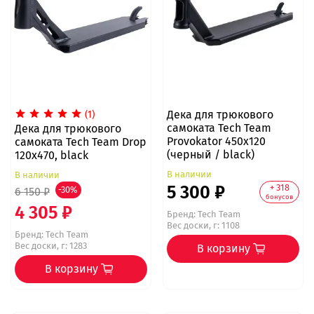
Дека для трюкового
(1)
самоката Tech Team
Дека для трюкового
Provokator 450x120
самоката Tech Team Drop
(черный / black)
120x470, black
В наличии
В наличии
5 300 ₽
+ 318
6 150 ₽
-30%
бонусов
4 305 ₽
Бренд:
Tech Team
Вес доски, г: 1108
Бренд:
Tech Team
Вес доски, г: 1283
В корзину
В корзину