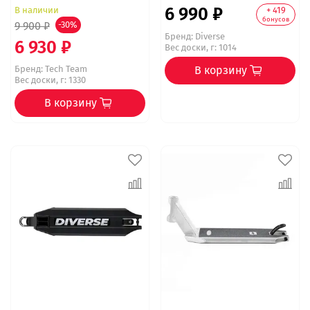
6 990 ₽
В наличии
+ 419
бонусов
9 900 ₽
-30%
Бренд:
Diverse
6 930 ₽
Вес доски, г: 1014
Бренд:
Tech Team
В корзину
Вес доски, г: 1330
В корзину