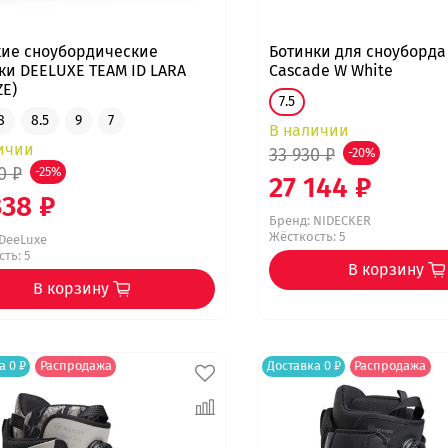
ие сноубордические
Ботинки для сноуборда
ки DEELUXE TEAM ID LARA
Cascade W White
ZE)
7.5
8
8.5
9
7
В наличии
ичии
33 930 ₽
-20%
0 ₽
-25%
27 144 ₽
338 ₽
Бренд:
NIDECKER
Жёсткость: 5
DeeLuxe
ть: 5
В корзину
В корзину
а 0 ₽
Распродажа
Доставка 0 ₽
Распродажа