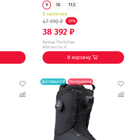
9
10
11.5
В наличии
47 990 ₽
-20%
38 392 ₽
Бренд:
ThirtyTwo
Жёсткость: 6
В корзину
Доставка 0 ₽
Распродажа