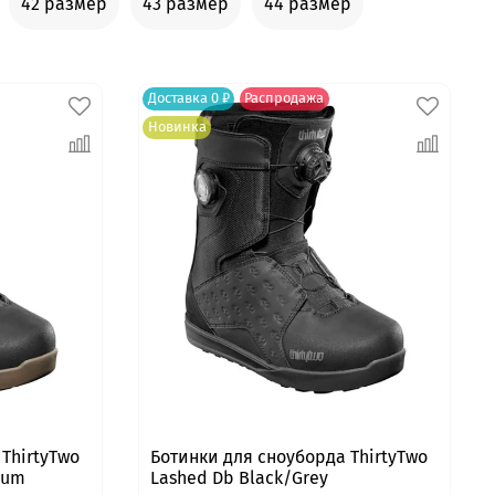
42 размер
43 размер
44 размер
Доставка 0 ₽
Распродажа
Новинка
ThirtyTwo
Ботинки для сноуборда ThirtyTwo
Gum
Lashed Db Black/Grey