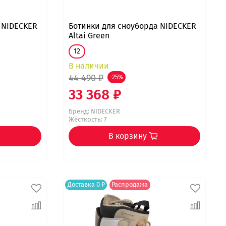
 NIDECKER
Ботинки для сноуборда NIDECKER
Altai Green
12
В наличии
44 490 ₽
-25%
33 368 ₽
Бренд:
NIDECKER
Жёсткость: 7
В корзину
Доставка 0 ₽
Распродажа