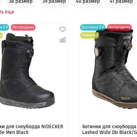
38 размер
39 размер
40 размер
41 размер
ть еще
а 0 ₽
Распродажа
Доставка 0 ₽
Распродажа
а
Новинка
ки для сноуборда NIDECKER
Ботинки для сноуборда 
de Men Black
Lashed Wide Db Black/