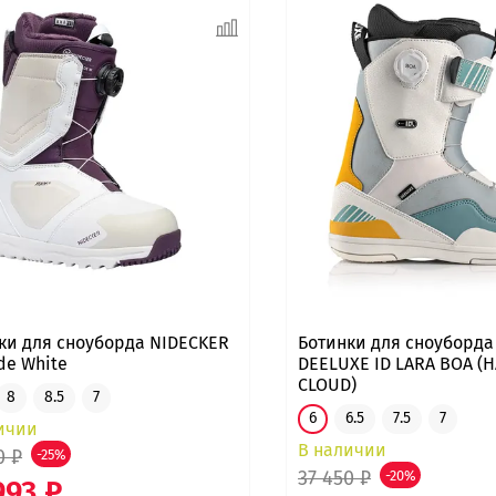
ки для сноуборда NIDECKER
Ботинки для сноуборда
de White
DEELUXE ID LARA BOA (
CLOUD)
8
8.5
7
6
6.5
7.5
7
ичии
В наличии
0 ₽
-25%
37 450 ₽
-20%
993 ₽