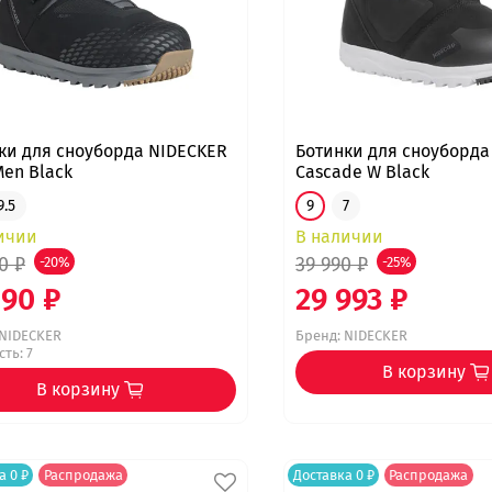
ки для сноуборда NIDECKER
Ботинки для сноуборда
Men Black
Cascade W Black
9.5
9
7
ичии
В наличии
0 ₽
39 990 ₽
-20%
-25%
190 ₽
29 993 ₽
NIDECKER
Бренд:
NIDECKER
ть: 7
В корзину
В корзину
а 0 ₽
Распродажа
Доставка 0 ₽
Распродажа