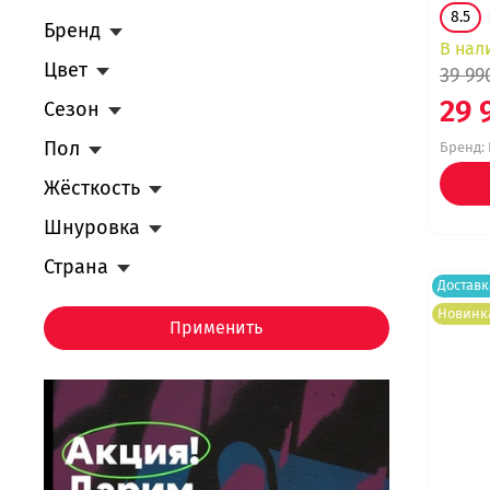
11.5
(4)
8.5
Бренд
12
(2)
В нал
Цвет
39 99
13
(1)
29 
Сезон
7
(6)
Пол
Бренд:
Жёсткость
Шнуровка
Страна
Доставк
Новинк
Применить