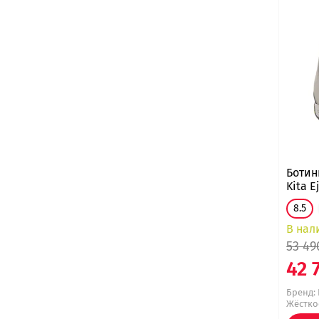
Ботин
Kita 
8.5
В нал
53 49
42 
Бренд:
Жёсткос