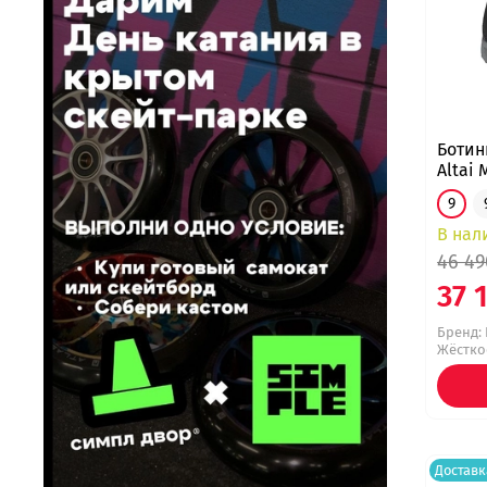
Ботин
Altai 
9
В нал
46 49
37 
Бренд:
Жёсткос
Доставк