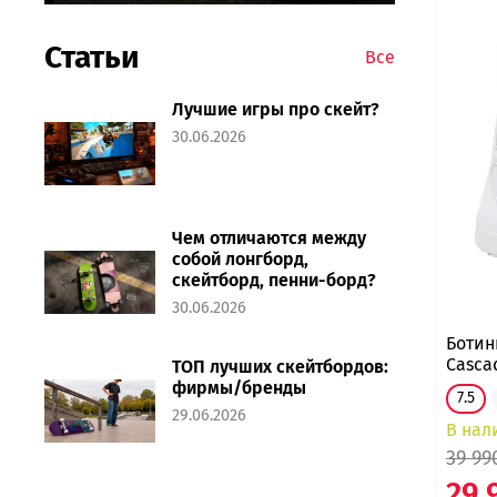
Статьи
Все
Лучшие игры про скейт?
30.06.2026
Чем отличаются между
собой лонгборд,
скейтборд, пенни-борд?
30.06.2026
Ботин
Casca
ТОП лучших скейтбордов:
фирмы/бренды
7.5
29.06.2026
В нал
39 99
29 