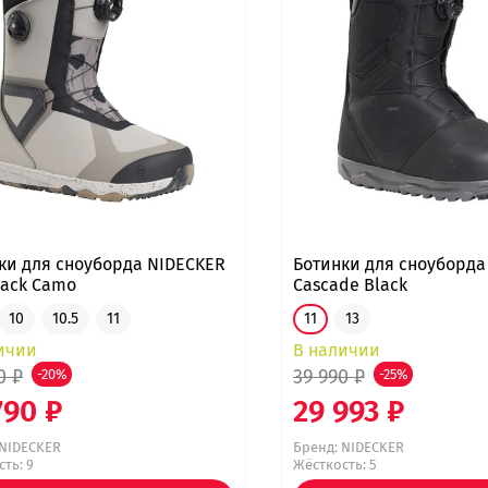
ки для сноуборда NIDECKER
Ботинки для сноуборда
Ejack Camo
Cascade Black
10
10.5
11
11
13
ичии
В наличии
0 ₽
39 990 ₽
-20%
-25%
790 ₽
29 993 ₽
NIDECKER
Бренд:
NIDECKER
ть: 9
Жёсткость: 5