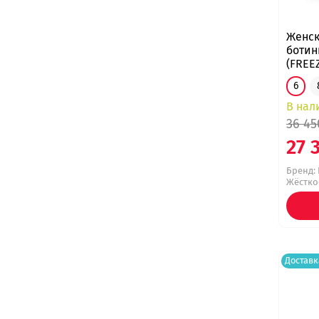
Женск
ботин
(FREE
6
В нал
36 45
27 
Бренд:
Жёсткос
Доставк