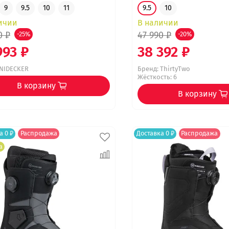
9
9.5
10
11
9.5
10
ичии
В наличии
0 ₽
47 990 ₽
-25%
-20%
993 ₽
38 392 ₽
NIDECKER
Бренд:
ThirtyTwo
Жёсткость: 6
В корзину
В корзину
а 0 ₽
Распродажа
Доставка 0 ₽
Распродажа
а