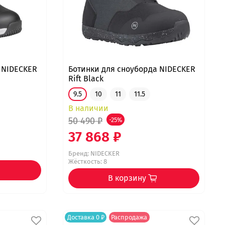
 NIDECKER
Ботинки для сноуборда NIDECKER
Rift Black
9.5
10
11
11.5
В наличии
50 490 ₽
-25%
37 868 ₽
Бренд:
NIDECKER
Жёсткость: 8
В корзину
Доставка 0 ₽
Распродажа