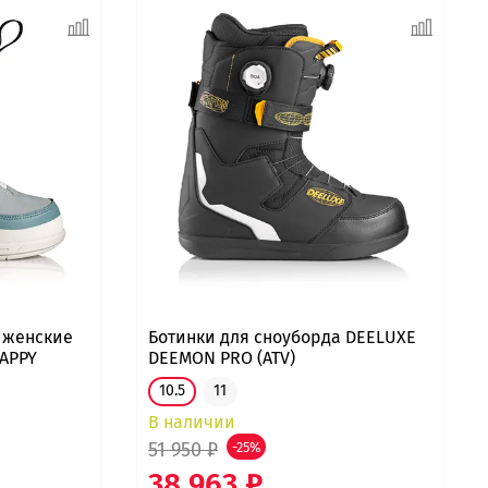
 женские
Ботинки для сноуборда DEELUXE
HAPPY
DEEMON PRO (ATV)
10.5
11
В наличии
51 950 ₽
-25%
38 963 ₽