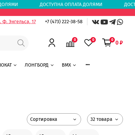
ТА ДОЛЯМИ
ДОСТУПНА ОПЛАТА ДОЛЯМИ
ДОСТ
 Ф. Энгельса, 17
+7 (473) 222-38-58
0
0
0
0 ₽
МОКАТ
ЛОНГБОРД
BMX