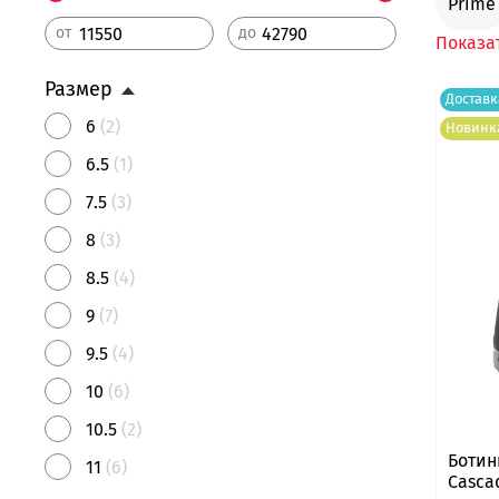
Prime
от
до
Показа
Размер
Доставк
6
(2)
Новинк
6.5
(1)
7.5
(3)
8
(3)
8.5
(4)
9
(7)
9.5
(4)
10
(6)
10.5
(2)
Ботин
11
(6)
Casca