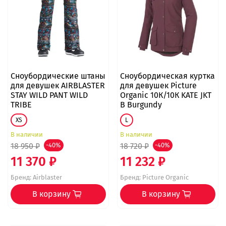
Сноубордические штаны
Сноубордическая куртка
для девушек AIRBLASTER
для девушек Picture
STAY WILD PANT WILD
Organic 10К/10К KATE JKT
TRIBE
B Burgundy
XS
L
В наличии
В наличии
18 950 ₽
-40%
18 720 ₽
-40%
11 370 ₽
11 232 ₽
Бренд:
Airblaster
Бренд:
Picture Organic
В корзину
В корзину