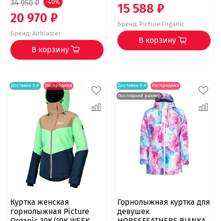
34 950 ₽
-40%
15 588 ₽
20 970 ₽
Бренд:
Picture Organic
Бренд:
Airblaster
В корзину
В корзину
Доставка 0 ₽
Распродажа
Доставка 0 ₽
Распродажа
Последний размер
Куртка женская
Горнолыжная куртка для
горнолыжная Picture
девушек
Organic 10К/10К WEEK
HORSEFEATHERS BIANKA