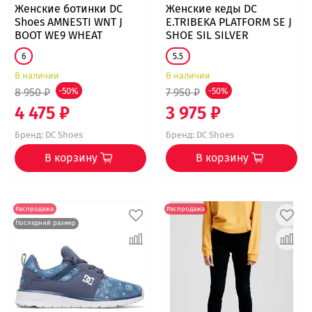
Женские ботинки DC
Женские кеды DC
Shoes AMNESTI WNT J
E.TRIBEKA PLATFORM SE J
BOOT WE9 WHEAT
SHOE SIL SILVER
6
5.5
В наличии
В наличии
8 950 ₽
-50%
7 950 ₽
-50%
4 475 ₽
3 975 ₽
Бренд:
DC Shoes
Бренд:
DC Shoes
В корзину
В корзину
Распродажа
Распродажа
Последний размер