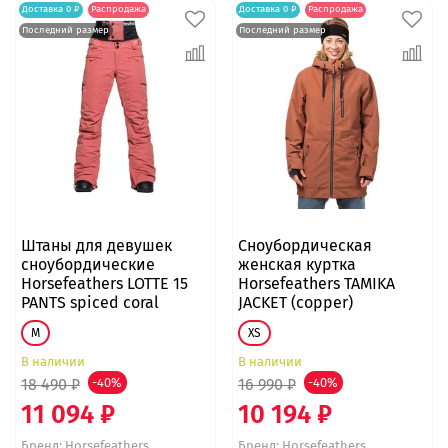
Доставка 0 ₽
Распродажа
Доставка 0 ₽
Распродажа
Последний размер
Последний размер
Штаны для девушек
Сноубордическая
сноубордические
женская куртка
Horsefeathers LOTTE 15
Horsefeathers TAMIKA
PANTS spiced coral
JACKET (copper)
M
XS
В наличии
В наличии
18 490 ₽
-40%
16 990 ₽
-40%
11 094 ₽
10 194 ₽
Бренд:
Horsefeathers
Бренд:
Horsefeathers