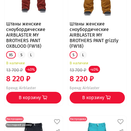
Штаны женские
Штаны женские
сноубордические
сноубордические
AIRBLASTER MY
AIRBLASTER MY
BROTHERS PANT
BROTHERS PANT grizzly
OXBLOOD (FW18)
(FW18)
XS
S
L
S
L
В наличии
В наличии
13 700 ₽
-40%
13 700 ₽
-40%
8 220 ₽
8 220 ₽
Бренд:
Airblaster
Бренд:
Airblaster
В корзину
В корзину
Распродажа
Распродажа
Последний размер