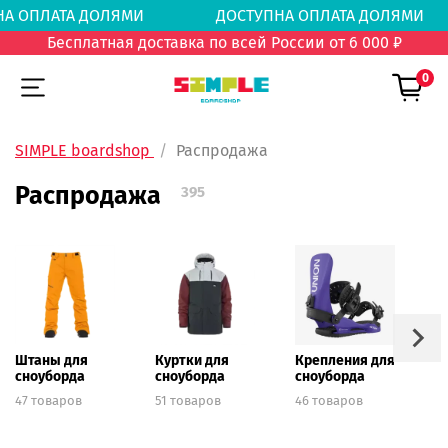
НА ОПЛАТА ДОЛЯМИ
ДОСТУПНА ОПЛАТА ДОЛ
Бесплатная доставка по всей России от 6 000 ₽
0
SIMPLE boardshop
Распродажа
Распродажа
395
Штаны для
Куртки для
Крепления для
Д
сноуборда
сноуборда
сноуборда
с
47 товаров
51 товаров
46 товаров
5