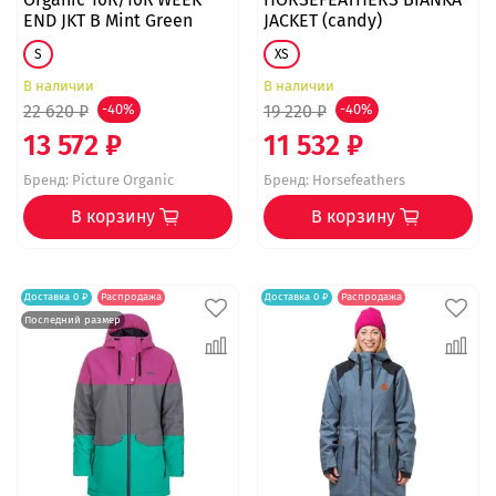
END JKT B Mint Green
JACKET (candy)
S
XS
В наличии
В наличии
22 620 ₽
-40%
19 220 ₽
-40%
13 572 ₽
11 532 ₽
Бренд:
Picture Organic
Бренд:
Horsefeathers
В корзину
В корзину
Доставка 0 ₽
Распродажа
Доставка 0 ₽
Распродажа
Последний размер