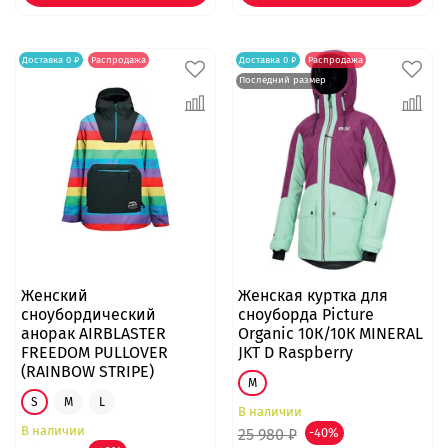
Доставка 0 ₽
Распродажа
Доставка 0 ₽
Распродажа
Последний размер
Женский
Женская куртка для
сноубордический
сноуборда Picture
анорак AIRBLASTER
Organic 10К/10К MINERAL
FREEDOM PULLOVER
JKT D Raspberry
(RAINBOW STRIPE)
M
S
M
L
В наличии
В наличии
25 980 ₽
-40%