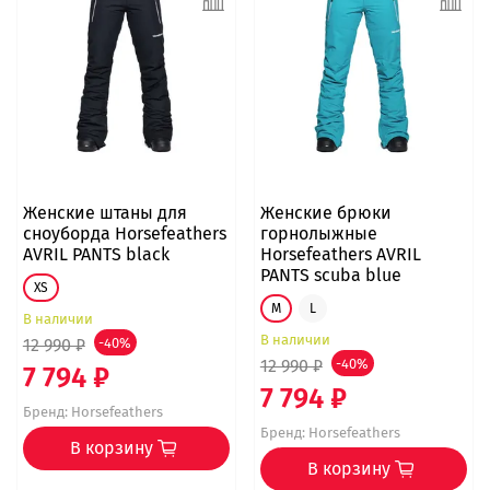
Женские штаны для
Женские брюки
сноуборда Horsefeathers
горнолыжные
AVRIL PANTS black
Horsefeathers AVRIL
PANTS scuba blue
XS
M
L
В наличии
В наличии
12 990 ₽
-40%
12 990 ₽
-40%
7 794 ₽
7 794 ₽
Бренд:
Horsefeathers
Бренд:
Horsefeathers
В корзину
В корзину