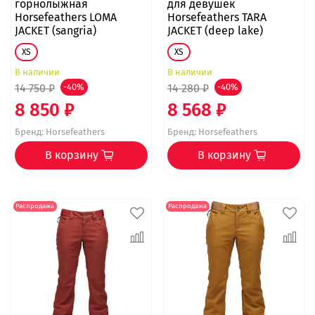
горнолыжная
для девушек
Horsefeathers LOMA
Horsefeathers TARA
JACKET (sangria)
JACKET (deep lake)
XS
XS
В наличии
В наличии
14 750 ₽
-40%
14 280 ₽
-40%
8 850 ₽
8 568 ₽
Бренд:
Horsefeathers
Бренд:
Horsefeathers
В корзину
В корзину
Распродажа
Распродажа