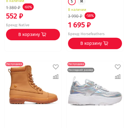
В наличии
S
M
1 380 ₽
-60%
В наличии
552 ₽
3 990 ₽
-58%
1 695 ₽
Бренд:
Native
Бренд:
Horsefeathers
В корзину
В корзину
Распродажа
Распродажа
Последний размер