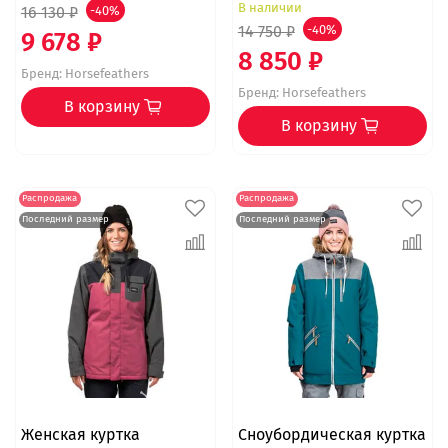
В наличии
16 130 ₽
-40%
14 750 ₽
-40%
9 678 ₽
8 850 ₽
Бренд:
Horsefeathers
Бренд:
Horsefeathers
В корзину
В корзину
Распродажа
Распродажа
Последний размер
Последний размер
Женская куртка
Сноубордическая куртка