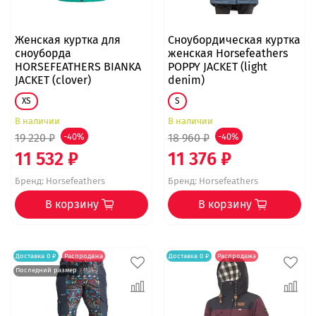
Женская куртка для
Сноубордическая куртка
сноуборда
женская Horsefeathers
HORSEFEATHERS BIANKA
POPPY JACKET (light
JACKET (clover)
denim)
XS
S
В наличии
В наличии
19 220 ₽
-40%
18 960 ₽
-40%
11 532 ₽
11 376 ₽
Бренд:
Horsefeathers
Бренд:
Horsefeathers
В корзину
В корзину
Доставка 0 ₽
Распродажа
Доставка 0 ₽
Распродажа
Последний размер