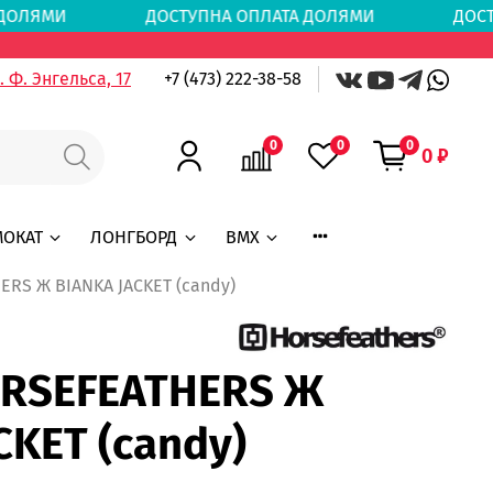
ТА ДОЛЯМИ
ДОСТУПНА ОПЛАТА ДОЛЯМИ
ДОСТ
 Ф. Энгельса, 17
+7 (473) 222-38-58
0
0
0
0 ₽
МОКАТ
ЛОНГБОРД
BMX
ERS Ж BIANKA JACKET (candy)
ORSEFEATHERS Ж
CKET (candy)