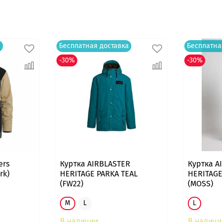
а
Бесплатная доставка
Бесплатна
-30%
-30%
ers
Куртка AIRBLASTER
Куртка A
rk)
HERITAGE PARKA TEAL
HERITAGE
(FW22)
(MOSS)
M
L
L
В наличии
В наличи