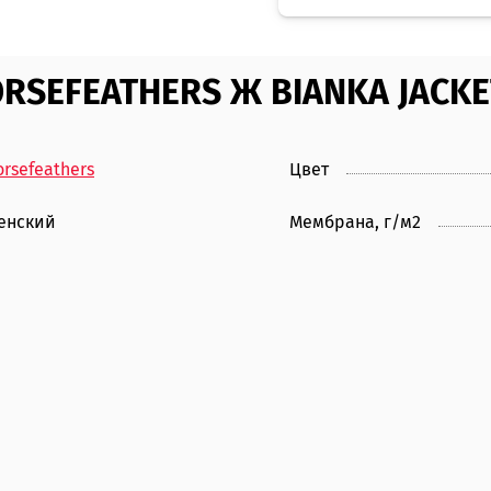
RSEFEATHERS Ж BIANKA JACKET
rsefeathers
Цвет
енский
Мембрана, г/м2