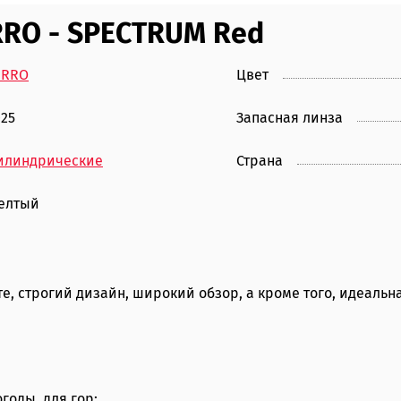
RRO - SPECTRUM Red
ERRO
Цвет
025
Запасная линза
илиндрические
Страна
елтый
е, строгий дизайн, широкий обзор, а кроме того, идеаль
годы, для гор;