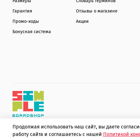
Размеры
Словарь терминов
Гарантия
Отзывы о магазине
Промо-коды
Акции
Бонусная система
Продолжая использовать наш сайт, вы даете соглас
Copyright © 2010 - 2026 Интернет-магазин товаров для эк
работу сайта и соглашаетесь с нашей
Политикой кон
ИП Шаповалов Дмитрий Александрович ИНН 366319502443 