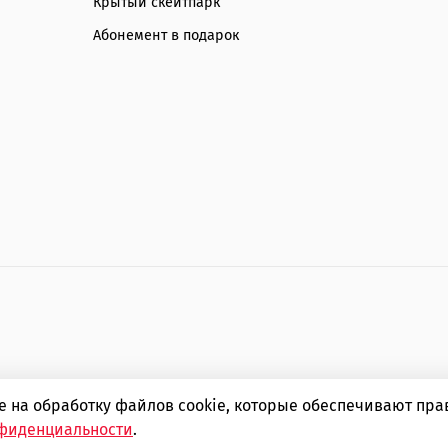
Крытый скейтпарк
Абонемент в подарок
ие на обработку файлов cookie, которые обеспечивают пр
стремальных видов спорта SIMPLE boardshop
фиденциальности
.
ОГРНИП 310366823500102