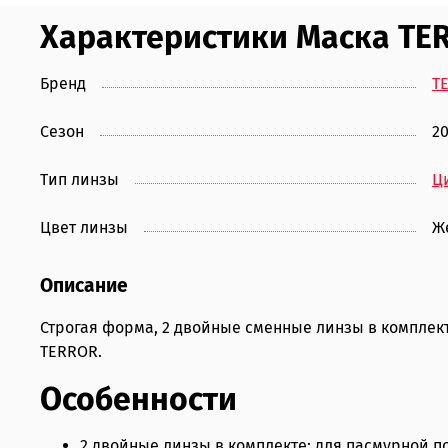
Характеристики Маска TE
Бренд
T
Сезон
2
Тип линзы
Ц
Цвет линзы
Ж
Описание
Строгая форма, 2 двойные сменные линзы в комплект
TERROR.
Особенности
2 двойные линзы в комплекте: для пасмурной по