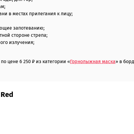
ам;
ни в местах прилегания к лицу;
ующие запотеванию;
ной стороне стрепа;
ого излучения;
по цене 6 250 ₽ из категории «
Горнолыжная маска
» в бор
 Red