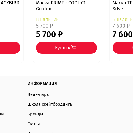
LACKBIRD
Маска PRIME - COOL-C1
Маска T
Golden
Silver
В наличии
В наличи
5 700 ₽
7 600 ₽
5 700 ₽
7 600
Купить
ИНФОРМАЦИЯ
Вейк-парк
Школа скейтбординга
ти
Бренды
Статьи