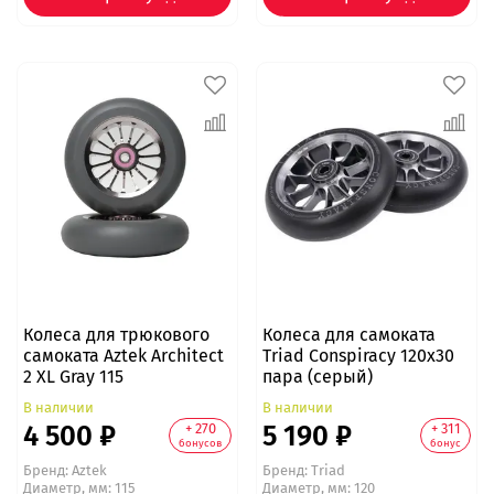
Колеса для трюкового
Колеса для самоката
самоката Aztek Architect
Triad Conspiracy 120x30
2 XL Gray 115
пара (серый)
В наличии
В наличии
4 500 ₽
5 190 ₽
+ 270
+ 311
бонусов
бонус
Бренд:
Aztek
Бренд:
Triad
Диаметр, мм: 115
Диаметр, мм: 120