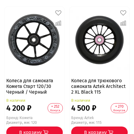
Колеса для самоката
Колеса для трюкового
Комета Старт 120/30
самоката Aztek Architect
Черный / Черный
2 XL Black 115
В наличии
В наличии
4 200 ₽
4 500 ₽
+ 252
+ 270
бонуса
бонусов
Бренд:
Комета
Бренд:
Aztek
Диаметр, мм: 120
Диаметр, мм: 115
В корзину
В корзину