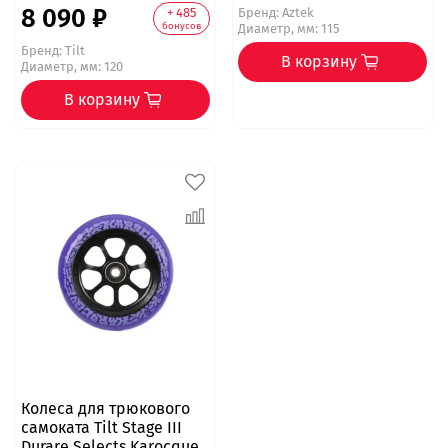
8 090 ₽
+ 485
Бренд:
Aztek
бонусов
Диаметр, мм: 115
Бренд:
Tilt
В корзину
Диаметр, мм: 120
В корзину
Колеса для трюкового
самоката Tilt Stage III
Durare Selects Karocque