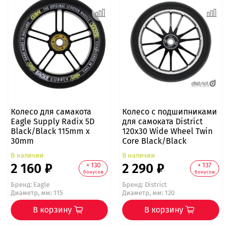
Колесо для самакота
Колесо с подшипниками
Eagle Supply Radix 5D
для самоката District
Black/Black 115mm х
120x30 Wide Wheel Twin
30mm
Core Black/Black
В наличии
В наличии
2 160 ₽
2 290 ₽
+ 130
+ 137
бонусов
бонусов
Бренд:
Eagle
Бренд:
District
Диаметр, мм: 115
Диаметр, мм: 120
В корзину
В корзину