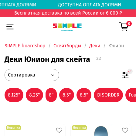
А ОПЛАТА ДОЛЯМИ
ДОСТУПНА ОПЛАТА ДОЛЯМ
Бесплатная доставка по всей России от 6 000 ₽
0
SIMPLE boardshop
Скейтборды
Деки
Юнион
Деки Юнион для скейта
22
8.125"
8.25"
8"
8.3"
8.5"
DISORDER
Fo
Новинка
Новинка