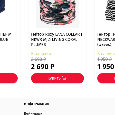
HIEF M
Гейтор Roxy LANA COLLAR J
Гейтор H
BLUE
NKWR MJL1 LIVING CORAL
NECKWAR
PLUMES
(waves)
В наличии
В наличи
2 690 ₽
1 950 ₽
2 690 ₽
1 950
Купить
ИНФОРМАЦИЯ
Вейк-парк