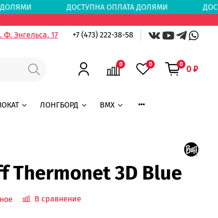
АТА ДОЛЯМИ
ДОСТУПНА ОПЛАТА ДОЛЯМИ
ДОС
 Ф. Энгельса, 17
+7 (473) 222-38-58
0
0
0
0 ₽
МОКАТ
ЛОНГБОРД
BMX
ff Thermonet 3D Blue
В сравнение
ное