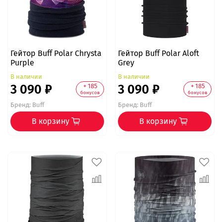
Гейтор Buff Polar Chrysta
Гейтор Buff Polar Aloft
Purple
Grey
В наличии
В наличии
3 090 ₽
3 090 ₽
+ 185
+ 185
бонусов
бонусов
Бренд:
Buff
Бренд:
Buff
В корзину
В корзину