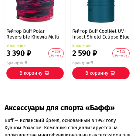
Гейтор Buff Polar
Гейтор Buff CoolNet UV+
Reversible Khewra Multi
Insect Shield Eclipse Blue
В наличии
В наличии
3 390 ₽
2 590 ₽
+ 203
+ 155
бонуса
бонусов
Бренд:
Buff
Бренд:
Buff
В корзину
В корзину
Аксессуары для спорта «Бафф»
Buff — испанский бренд, основанный в 1992 году
Хуаном Рохасом. Компания специализируется на
производстве многофункциональных аксессуаров для