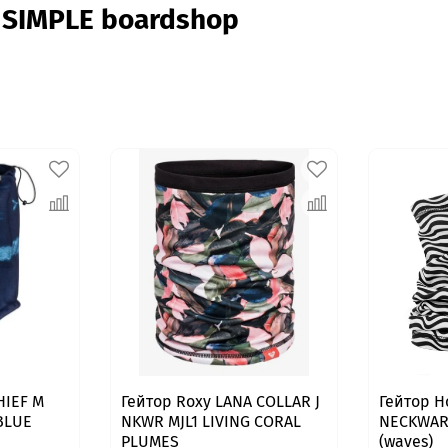
 SIMPLE boardshop
HIEF M
Гейтор Roxy LANA COLLAR J
Гейтор H
BLUE
NKWR MJL1 LIVING CORAL
NECKWAR
PLUMES
(waves)