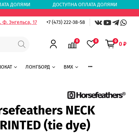
ОПЛАТА ДОЛЯМИ
ДОСТУПНА ОПЛАТА ДОЛЯМИ
Д
 Ф. Энгельса, 17
+7 (473) 222-38-58
0
0
0
0 ₽
МОКАТ
ЛОНГБОРД
BMX
rsefeathers NECK
INTED (tie dye)