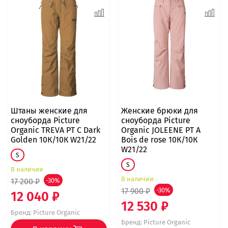
Штаны женские для
Женские брюки для
сноуборда Picture
сноуборда Picture
Organic TREVA PT C Dark
Organic JOLEENE PT A
Golden 10К/10К W21/22
Bois de rose 10К/10К
W21/22
S
S
В наличии
В наличии
17 200 ₽
-30%
17 900 ₽
-30%
12 040 ₽
12 530 ₽
Бренд:
Picture Organic
Бренд:
Picture Organic