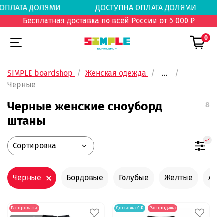
А ОПЛАТА ДОЛЯМИ
ДОСТУПНА ОПЛАТА ДОЛЯ
Бесплатная доставка по всей России от 6 000 ₽
0
SIMPLE boardshop
Женская одежда
...
Черные
Черные женские сноуборд
8
штаны
Черные
Бордовые
Голубые
Желтые
Ai
Распродажа
Доставка 0 ₽
Распродажа