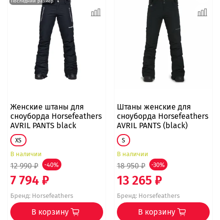
Последний размер
Женские штаны для
Штаны женские для
сноуборда Horsefeathers
сноуборда Horsefeathers
AVRIL PANTS black
AVRIL PANTS (black)
XS
S
В наличии
В наличии
12 990 ₽
-40%
18 950 ₽
-30%
7 794 ₽
13 265 ₽
Бренд:
Horsefeathers
Бренд:
Horsefeathers
В корзину
В корзину