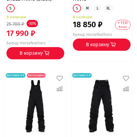
S
S
M
L
XL
В наличии
В наличии
18 850 ₽
+ 1131
25 700 ₽
-30%
бонус
17 990 ₽
Бренд:
Horsefeathers
Бренд:
Horsefeathers
В корзину
В корзину
Доставка 0 ₽
Распродажа
Доставка 0 ₽