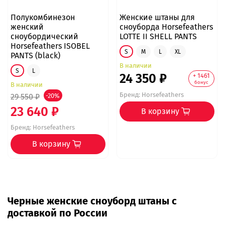
Полукомбинезон
Женские штаны для
женский
сноуборда Horsefeathers
сноубордический
LOTTE II SHELL PANTS
Horsefeathers ISOBEL
S
M
L
XL
PANTS (black)
В наличии
S
L
24 350 ₽
+ 1461
бонус
В наличии
Бренд:
Horsefeathers
29 550 ₽
-20%
23 640 ₽
В корзину
Бренд:
Horsefeathers
В корзину
Черные женские сноуборд штаны с
доставкой по России