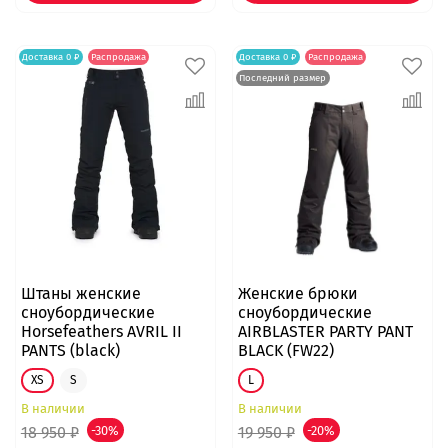
Доставка 0 ₽
Распродажа
Доставка 0 ₽
Распродажа
Последний размер
Штаны женские
Женские брюки
сноубордические
сноубордические
Horsefeathers AVRIL II
AIRBLASTER PARTY PANT
PANTS (black)
BLACK (FW22)
XS
S
L
В наличии
В наличии
18 950 ₽
-30%
19 950 ₽
-20%