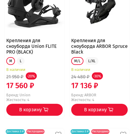
Крепления для
Крепления для
сноуборда Union FLITE
сноуборда ARBOR Spruce
PRO (BLACK)
Black
M
L
M/L
L/XL
В наличии
В наличии
21 950 ₽
-20%
24 480 ₽
-30%
17 560 ₽
17 136 ₽
Бренд:
Union
Бренд:
ARBOR
Жесткость: 4
Жесткость: 4
В корзину
В корзину
Доставка 0 ₽
Распродажа
Доставка 0 ₽
Распродажа