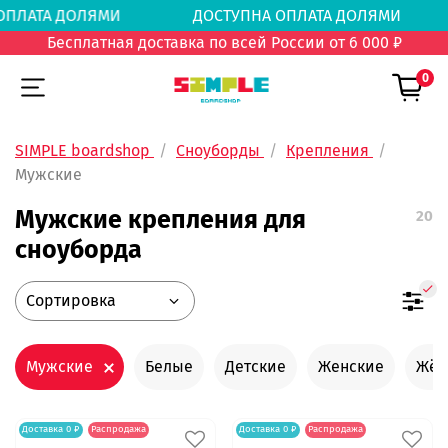
А ОПЛАТА ДОЛЯМИ
ДОСТУПНА ОПЛАТА ДОЛЯМ
Бесплатная доставка по всей России от 6 000 ₽
0
SIMPLE boardshop
Сноуборды
Крепления
Мужские
Мужские крепления для
20
сноуборда
Мужские
Белые
Детские
Женские
Жёс
Доставка 0 ₽
Распродажа
Доставка 0 ₽
Распродажа