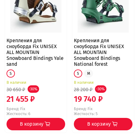
Крепления для
Крепления для
сноуборда Fix UNISEX
сноуборда Fix UNISEX
ALL MOUNTAIN
ALL MOUNTAIN
Snowboard Bindings Yale
Snowboard Bindings
sand
National forest
S
S
M
В наличии
В наличии
30 650 ₽
-30%
28 200 ₽
-30%
21 455 ₽
19 740 ₽
Бренд:
Fix
Бренд:
Fix
Жесткость: 6
Жесткость: 5
В корзину
В корзину