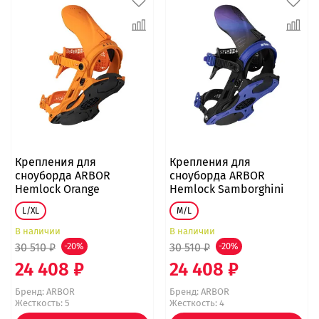
Крепления для
Крепления для
сноуборда ARBOR
сноуборда ARBOR
Hemlock Orange
Hemlock Samborghini
L/XL
M/L
В наличии
В наличии
30 510 ₽
-20%
30 510 ₽
-20%
24 408 ₽
24 408 ₽
Бренд:
ARBOR
Бренд:
ARBOR
Жесткость: 5
Жесткость: 4