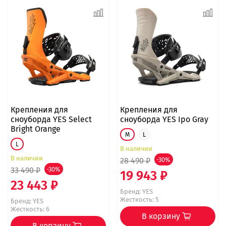
Крепления для
Крепления для
сноуборда YES Select
сноуборда YES Ipo Gray
Bright Orange
M
L
L
В наличии
В наличии
28 490 ₽
-30%
33 490 ₽
-30%
19 943 ₽
23 443 ₽
Бренд:
YES
Жесткость: 5
Бренд:
YES
Жесткость: 6
В корзину
В корзину