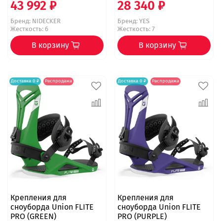
43 992 ₽
28 340 ₽
Бренд:
NIDECKER
Бренд:
YES
Жесткость: 6
Жесткость: 7
В корзину
В корзину
Доставка 0 ₽
Распродажа
Доставка 0 ₽
Распродажа
Крепления для
Крепления для
сноуборда Union FLITE
сноуборда Union FLITE
PRO (GREEN)
PRO (PURPLE)