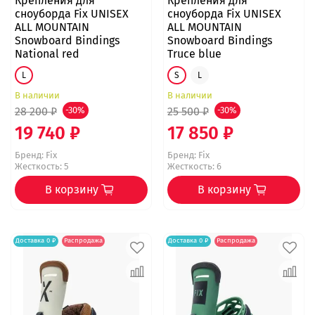
Крепления для
Крепления для
сноуборда Fix UNISEX
сноуборда Fix UNISEX
ALL MOUNTAIN
ALL MOUNTAIN
Snowboard Bindings
Snowboard Bindings
National red
Truce blue
L
S
L
В наличии
В наличии
28 200 ₽
-30%
25 500 ₽
-30%
19 740 ₽
17 850 ₽
Бренд:
Fix
Бренд:
Fix
Жесткость: 5
Жесткость: 6
В корзину
В корзину
Доставка 0 ₽
Распродажа
Доставка 0 ₽
Распродажа