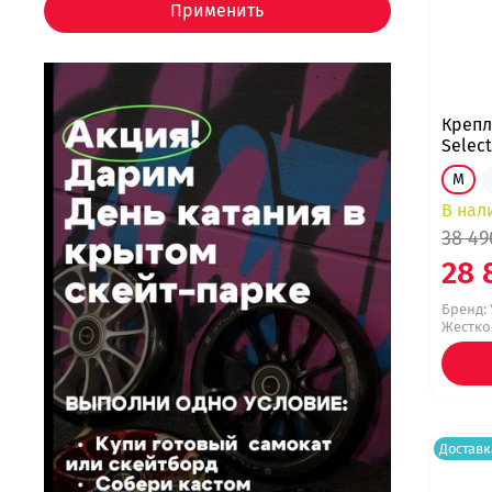
Применить
Крепл
Selec
M
В нал
38 49
28 
Бренд:
Жесткос
Доставк