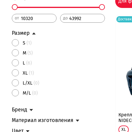
Для ф
от
до
Доставк
Размер
S
(1)
M
(5)
L
(6)
XL
(1)
L/XL
(0)
M/L
(0)
Бренд
Крепл
Материал изготовления
NIDEC
XL
Цвет