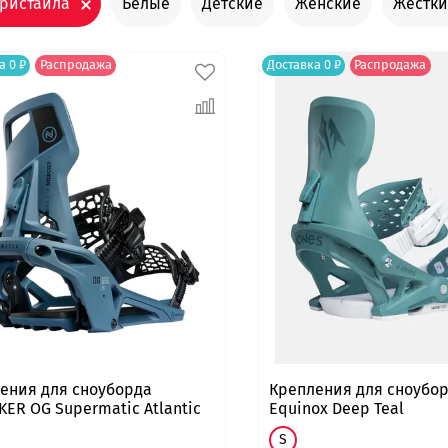
ристайла
Белые
Детские
Женские
Жёстки
а 0 ₽
Распродажа
Доставка 0 ₽
Распродажа
ения для сноуборда
Крепления для сноубор
KER OG Supermatic Atlantic
Equinox Deep Teal
S