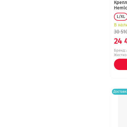
Крепл
Hemlo
L/XL
В нал
30 51
24 
Бренд:
Жесткос
Доставк