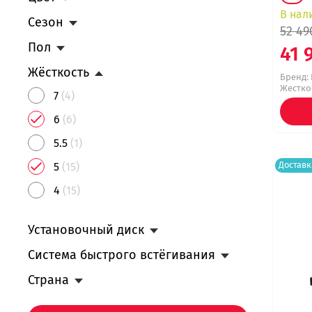
В нал
Сезон
52 49
Пол
41 
Жёсткость
Бренд:
Жесткос
7
(4)
6
(6)
5.5
(1)
Доставк
5
(15)
4
(15)
Установочный диск
Система быстрого встёгивания
Страна