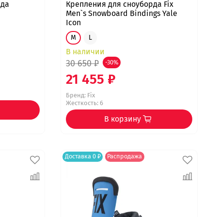
рда
Крепления для сноуборда Fix
Men`s Snowboard Bindings Yale
Icon
M
L
В наличии
30 650 ₽
-30%
21 455 ₽
Бренд:
Fix
Жесткость: 6
В корзину
Доставка 0 ₽
Распродажа