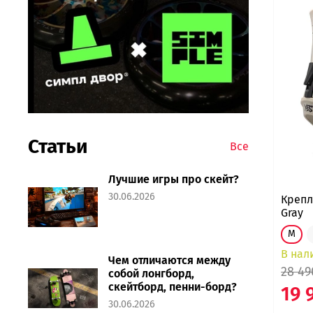
Статьи
Все
Лучшие игры про скейт?
30.06.2026
Крепл
Gray
M
В нал
Чем отличаются между
28 49
собой лонгборд,
скейтборд, пенни-борд?
19 
30.06.2026