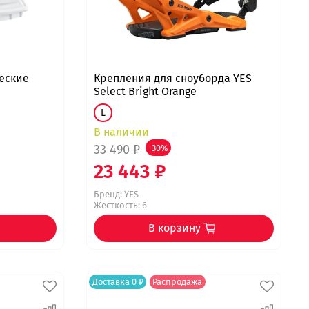
еские
Крепления для сноуборда YES
Select Bright Orange
L
В наличии
33 490 ₽
-30%
23 443 ₽
Бренд:
YES
Жесткость: 6
В корзину
Доставка 0 ₽
Распродажа