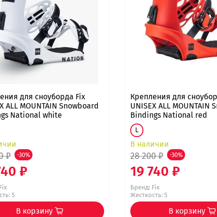
ения для сноуборда Fix
Крепления для сноубор
X ALL MOUNTAIN Snowboard
UNISEX ALL MOUNTAIN 
gs National white
Bindings National red
L
ичии
В наличии
0 ₽
28 200 ₽
-30%
-30%
740 ₽
19 740 ₽
Fix
Бренд:
Fix
ть: 5
Жесткость: 5
В корзину
В корзину