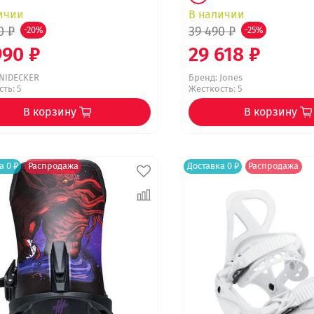
ичии
В наличии
0 ₽
39 490 ₽
-20%
-25%
990 ₽
29 618 ₽
NIDECKER
Бренд:
Jones
ть: 5
Жесткость: 5
В корзину
В корзину
а 0 ₽
Распродажа
Доставка 0 ₽
Распродажа