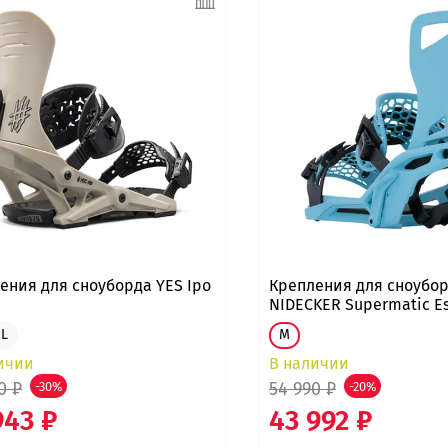
ения для сноуборда YES Ipo
Крепления для сноубо
NIDECKER Supermatic E
L
M
ичии
В наличии
0 ₽
54 990 ₽
-30%
-20%
943 ₽
43 992 ₽