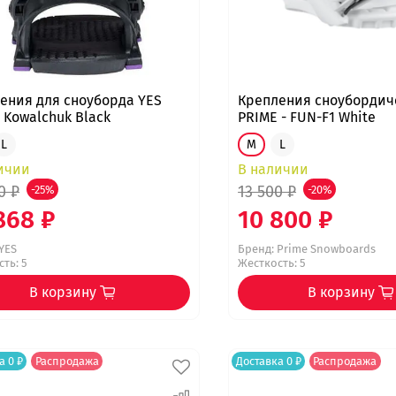
ения для сноуборда YES
Крепления сноубордич
t Kowalchuk Black
PRIME - FUN-F1 White
L
M
L
ичии
В наличии
0 ₽
13 500 ₽
-25%
-20%
868 ₽
10 800 ₽
YES
Бренд:
Prime Snowboards
ть: 5
Жесткость: 5
В корзину
В корзину
а 0 ₽
Распродажа
Доставка 0 ₽
Распродажа