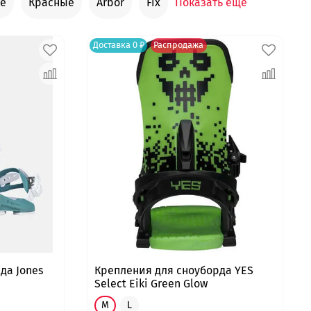
е
Красные
Arbor
Fix
Показать еще
Доставка 0 ₽
Распродажа
да Jones
Крепления для сноуборда YES
Select Eiki Green Glow
M
L