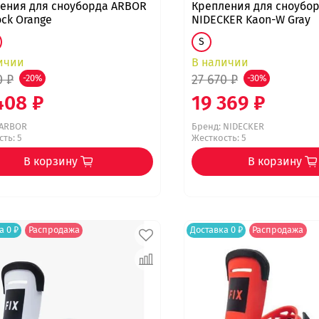
ения для сноуборда ARBOR
Крепления для сноубо
ck Orange
NIDECKER Kaon-W Gray
S
ичии
В наличии
0 ₽
27 670 ₽
-20%
-30%
408 ₽
19 369 ₽
ARBOR
Бренд:
NIDECKER
ть: 5
Жесткость: 5
В корзину
В корзину
а 0 ₽
Распродажа
Доставка 0 ₽
Распродажа