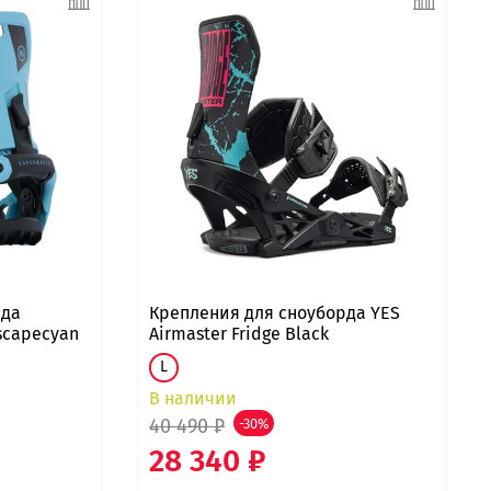
рда
Крепления для сноуборда YES
scapecyan
Airmaster Fridge Black
L
В наличии
40 490 ₽
-30%
28 340 ₽