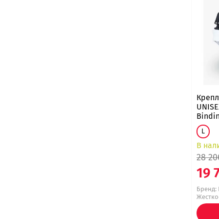
Крепл
UNISE
Bindin
L
В нал
28 20
19 
Бренд:
Жесткос