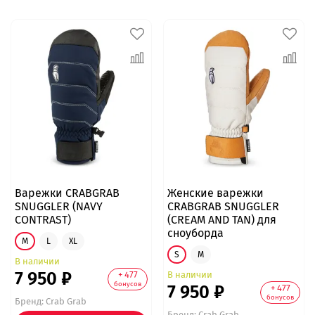
Варежки CRABGRAB
Женские варежки
SNUGGLER (NAVY
CRABGRAB SNUGGLER
CONTRAST)
(CREAM AND TAN) для
сноуборда
M
L
XL
S
M
В наличии
7 950 ₽
В наличии
+ 477
бонусов
7 950 ₽
+ 477
бонусов
Бренд:
Crab Grab
Бренд:
Crab Grab