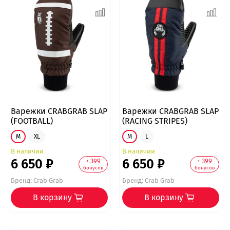
Варежки CRABGRAB SLAP
Варежки CRABGRAB SLAP
(FOOTBALL)
(RACING STRIPES)
M
XL
M
L
В наличии
В наличии
6 650 ₽
6 650 ₽
+ 399
+ 399
бонусов
бонусов
Бренд:
Crab Grab
Бренд:
Crab Grab
В корзину
В корзину