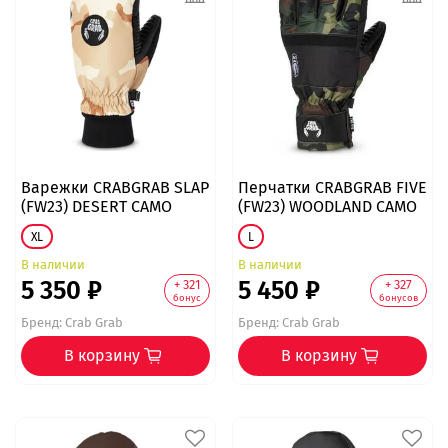
Варежки CRABGRAB SLAP
Перчатки CRABGRAB FIVE
(FW23) DESERT CAMO
(FW23) WOODLAND CAMO
XL
L
В наличии
В наличии
5 350 ₽
5 450 ₽
+ 321
+ 327
бонус
бонусов
Бренд:
Crab Grab
Бренд:
Crab Grab
В корзину
В корзину