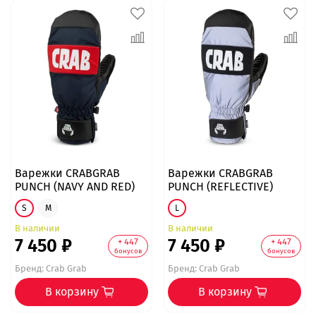
Варежки CRABGRAB
Варежки CRABGRAB
PUNCH (NAVY AND RED)
PUNCH (REFLECTIVE)
S
M
L
В наличии
В наличии
7 450 ₽
7 450 ₽
+ 447
+ 447
бонусов
бонусов
Бренд:
Crab Grab
Бренд:
Crab Grab
В корзину
В корзину