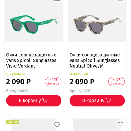
Очки солнцезащитные
Очки солнцезащитные
Vans Spicoli Sunglasses
Vans Spicoli Sunglasses
Vivid Verdant
Neutral Olive/M
В наличии
В наличии
2 090 ₽
2 090 ₽
+ 125
+ 125
бонусов
бонусов
Бренд:
VANS
Бренд:
VANS
В корзину
В корзину
Новинка