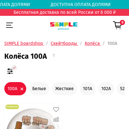
 ОПЛАТА ДОЛЯМИ
ДОСТУПНА ОПЛАТА ДОЛЯМ
Бесплатная доставка по всей России от 6 000 ₽
0
SIMPLE boardshop
Скейтборды
Колёса
100А
Колёса 100А
1
100А
Белые
Жесткие
101А
102А
52 
Новинка