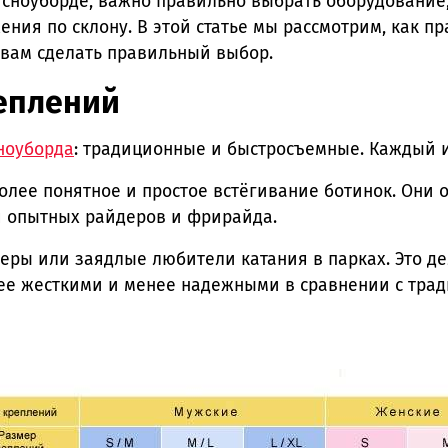
 сноуборде, важно правильно выбрать оборудование
ния по склону. В этой статье мы рассмотрим, как п
 вам сделать правильный выбор.
еплений
ноуборда
: традиционные и быстросъемные. Каждый и
лее понятное и простое встёгивание ботинок. Они 
я опытных райдеров и фрирайда.
ры или заядлые любители катания в парках. Это д
нее жесткими и менее надежными в сравнении с тр