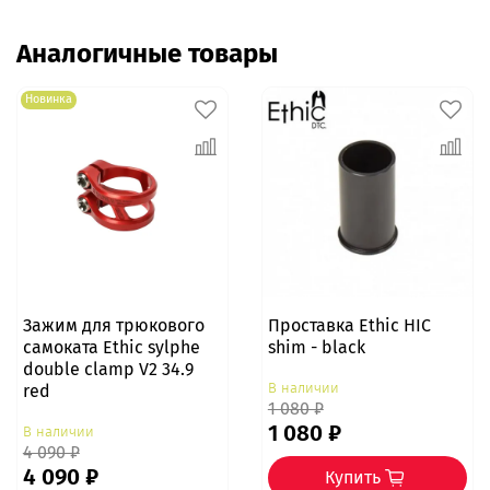
Аналогичные товары
Новинка
Зажим для трюкового
Проставка Ethic HIC
самоката Ethic sylphe
shim - black
double clamp V2 34.9
В наличии
red
1 080 ₽
1 080 ₽
В наличии
4 090 ₽
4 090 ₽
Купить