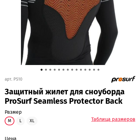
арт.
PS10
Защитный жилет для сноуборда
ProSurf Seamless Protector Back
размер
Таблица размеров
M
L
XL
Цена