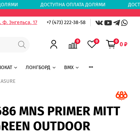
ТА ДОЛЯМИ
ДОСТУПНА ОПЛАТА ДОЛЯМИ
ДОСТ
 Ф. Энгельса, 17
+7 (473) 222-38-58
0
0
0
0 ₽
МОКАТ
ЛОНГБОРД
BMX
EASURE
86 MNS PRIMER MITT
GREEN OUTDOOR