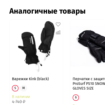
Аналогичные товары
Варежки Kink (black)
Перчатки с защит
ProSurf PS10 SNO
GLOVES SIZE
S
M
В наличии
6
4 740 ₽