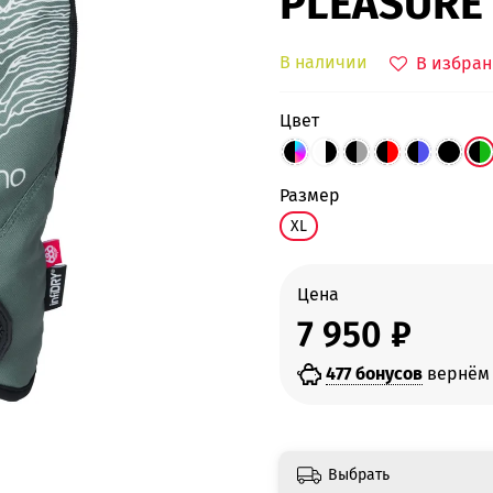
PLEASURE
В наличии
В избран
цвет
размер
XL
Цена
7 950 ₽
477 бонусов
вернём 
Выбрать