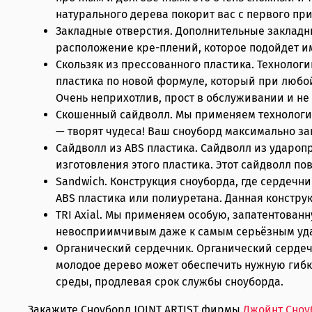
натурального дерева покорит вас с первого пр
Закладные отверстия. Дополнительные закладны
расположение кре-плений, которое подойдет и
Скользяк из прессованного пластика. Технологи
пластика по новой формуле, который при любой
Очень неприхотлив, прост в обслуживании и не 
Скошенный сайдволл. Мы применяем технологию 
— творят чудеса! Ваш сноуборд максимально з
Сайдволл из ABS пластика. Сайдволл из удароп
изготовления этого пластика. Этот сайдволл п
Sandwich. Конструкция сноуборда, где сердечни
ABS пластика или полиуретана. Данная констру
TRI Axial. Мы применяем особую, запатентован
невосприимчивым даже к самым серьёзным удар
Органический сердечник. Органический сердеч
молодое дерево может обеспечить нужную гибко
среды, продлевая срок службы сноуборда.
Закажите Сноуборд JOINT ARTIST фирмы
Джойнт Сноу