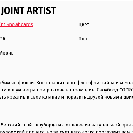
JOINT ARTIST
int Snowboards
Цвет
026
Пол
айвань
 любимые фишки. Кто-то тащится от флет-фристайла и мечт
лам и шум ветра при разгоне на трамплин. Сноуборд COCRO
ть креатив в свое катание и поразить друзей новыми дв
! Верхний слой сноуборда изготовлен из натуральной орга
рудоёмкий процесс, но за счёт него доска прослужит вам 