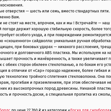
икосновения.
е отверстия — шесть или семь, вместо стандартных пяти.
менно Вам.
и не стоят на месте, впрочем, как и мы ! Встречайте — н
 погоде держит хорошую стабильную скорость, более того,
требует особого ухода, а при повреждении ремонтируется 
«скошенного» сайдволла: уникальная ручная обработка, о
ащищен, при боковых ударах — никакого расслоения, трещ
рочного и долговечного ABS пластика. Мы используем на 
овышает прочность и манёвренность, а также увеличивает 
к с обеих сторон обклеен стеклотканью, а по бокам его у
кция в отличии от «Сар» гораздо надежнее, более гибкая
ную технологию тройного сплетения стекловолокна. Она по
ам, прогибам и приземлениям, при этом обеспечивая не
ник из высокопрочных пород древесины. Никакой пластма
сть и прочность доски, а специальная пропитка из смол
бордс
по цене 27 760 ₽ из категории «
Доска для сноуборда