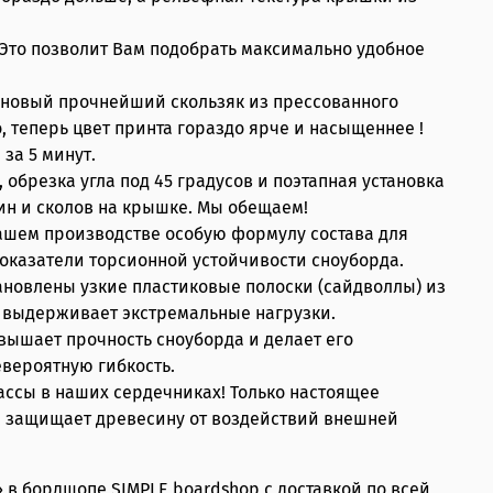
 Это позволит Вам подобрать максимально удобное
аш новый прочнейший скользяк из прессованного
 теперь цвет принта гораздо ярче и насыщеннее !
за 5 минут.
брезка угла под 45 градусов и поэтапная установка
ин и сколов на крышке. Мы обещаем!
нашем производстве особую формулу состава для
показатели торсионной устойчивости сноуборда.
становлены узкие пластиковые полоски (сайдволлы) из
 и выдерживает экстремальные нагрузки.
вышает прочность сноуборда и делает его
вероятную гибкость.
ссы в наших сердечниках! Только настоящее
ы, защищает древесину от воздействий внешней
» в бордшопе SIMPLE boardshop с доставкой по всей