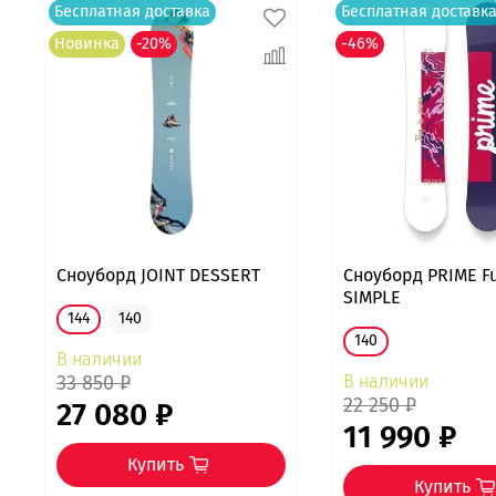
Бесплатная доставка
Бесплатная доставк
Новинка
-20%
-46%
Сноуборд JOINT DESSERT
Сноуборд PRIME Fu
SIMPLE
144
140
140
В наличии
33 850 ₽
В наличии
22 250 ₽
27 080 ₽
11 990 ₽
Купить
Купить