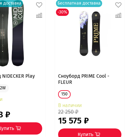
я доставка
Бесплатная доставка
-30%
 NIDECKER Play
Сноуборд PRIME Cool -
FLEUR
62W
150
и
В наличии
22 250 ₽
8 ₽
15 575 ₽
Купить
Купить