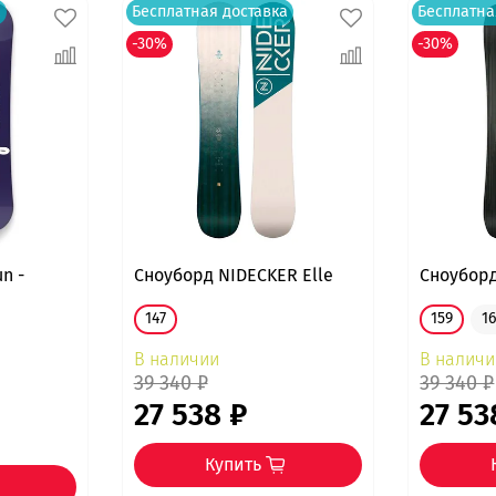
а
Бесплатная доставка
Бесплатна
-30%
-30%
n -
Сноуборд NIDECKER Elle
Сноуборд
147
159
1
В наличии
В наличи
39 340 ₽
39 340 ₽
27 538 ₽
27 53
Купить