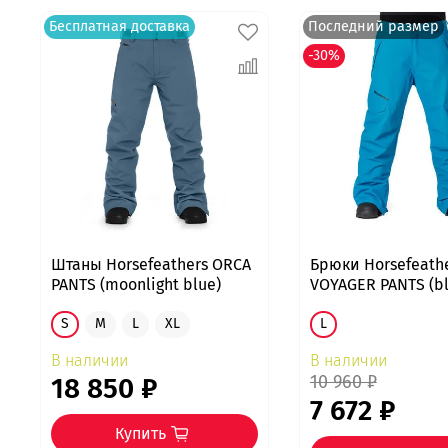
Бесплатная доставка
Последний размер
-30%
Штаны Horsefeathers ORCA
Брюки Horsefeath
PANTS (moonlight blue)
VOYAGER PANTS (bl
S
M
L
XL
L
В наличии
В наличии
10 960 ₽
18 850 ₽
7 672 ₽
Купить