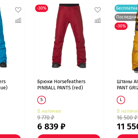
-30%
Бесплатна
Последни
-30%
ers
Брюки Horsefeathers
Штаны AI
ue)
PINBALL PANTS (red)
PANT GRI
S
L
В наличии
В наличи
9 770 ₽
16 500 ₽
6 839 ₽
11 55