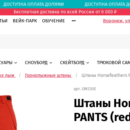
ДОСТУПНА ОПЛАТА ДОЛЯМИ
ДОСТУПНА ОПЛА
Бесплатная доставка по всей России от 6 000 ₽
ТЬИ
ВЕЙК-ПАРК
ОБУЧЕНИЕ
Воронеж, ул.
СУАРЫ
СНОУБОРД
СКЕЙТБОРД
ТРЮКОВОЙ СА
ых лыж
Горнолыжные штаны
Штаны Horsefeathers F
арт.
OM330E
Штаны Hor
PANTS (red