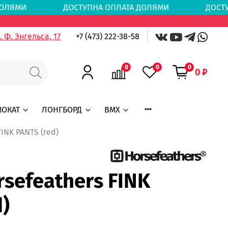
ТА ДОЛЯМИ
ДОСТУПНА ОПЛАТА ДОЛЯМИ
ДОСТ
 Ф. Энгельса, 17
+7 (473) 222-38-58
0
0
0
0 ₽
МОКАТ
ЛОНГБОРД
BMX
INK PANTS (red)
sefeathers FINK
)