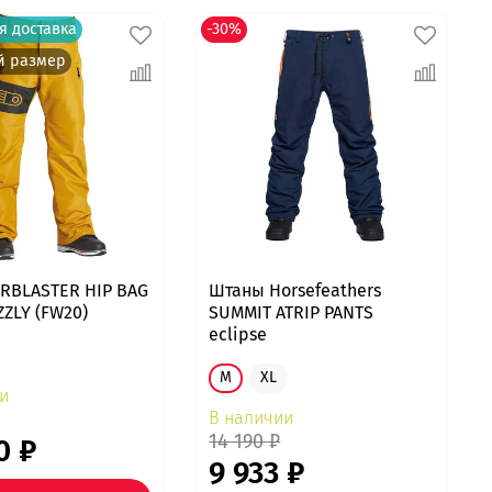
я доставка
-30%
й размер
RBLASTER HIP BAG
Штаны Horsefeathers
ZZLY (FW20)
SUMMIT ATRIP PANTS
eclipse
M
XL
и
В наличии
14 190 ₽
0 ₽
9 933 ₽