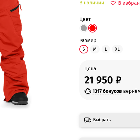
В наличии
В избран
цвет
размер
S
M
L
XL
Цена
21 950 ₽
1317 бонусов
вернём
Выбрать