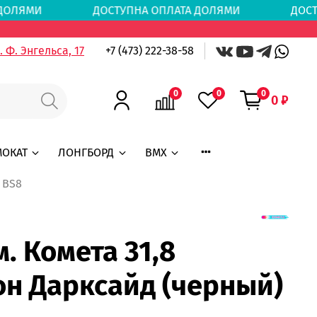
АТА ДОЛЯМИ
ДОСТУПНА ОПЛАТА ДОЛЯМИ
ДОСТ
 Ф. Энгельса, 17
+7 (473) 222-38-58
0
0
0
0 ₽
МОКАТ
ЛОНГБОРД
BMX
 BS8
. Комета 31,8
н Дарксайд (черный)