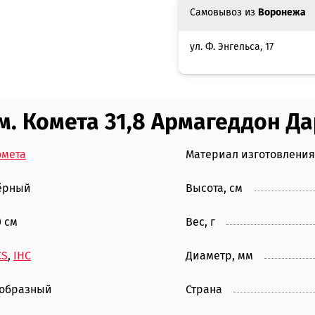
Самовывоз из
Воронежа
ул. Ф. Энгельса, 17
м. Комета 31,8 Армагеддон Д
омета
Материал изготовления
ёрный
Высота, см
0 см
Вес, г
CS
,
IHC
Диаметр, мм
-образный
Страна