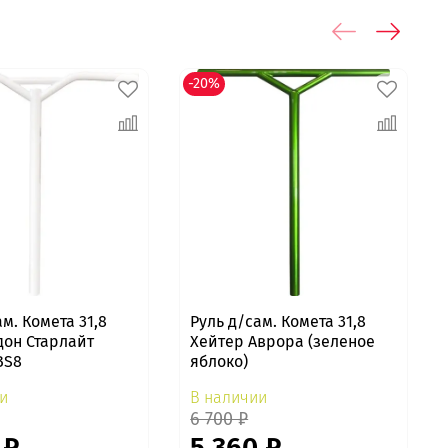
-20%
ам. Комета 31,8
Руль д/сам. Комета 31,8
дон Старлайт
Хейтер Аврора (зеленое
BS8
яблоко)
и
В наличии
6 700 ₽
 ₽
5 360 ₽