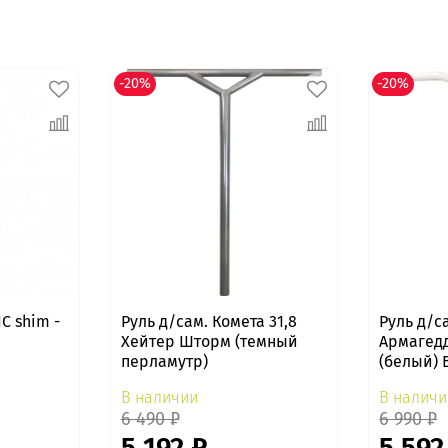
-20%
-20%
C shim -
Руль д/сам. Комета 31,8
Руль д/с
Хейтер Шторм (темный
Армагед
перламутр)
(белый) 
В наличии
В наличи
6 490 ₽
6 990 ₽
5 192 ₽
5 592