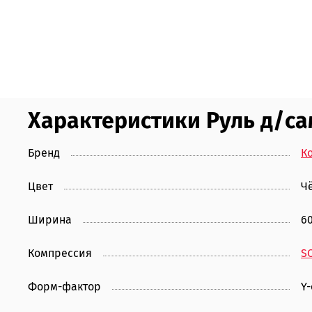
Характеристики Руль д/са
Бренд
К
Цвет
Ч
Ширина
6
Компрессия
S
Форм-фактор
Y