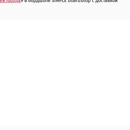
кейтборда
» в бордшопе SIMPLE boardshop с доставкой