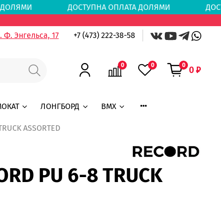
АТА ДОЛЯМИ
ДОСТУПНА ОПЛАТА ДОЛЯМИ
ДОС
 Ф. Энгельса, 17
+7 (473) 222-38-58
0
0
0
0 ₽
МОКАТ
ЛОНГБОРД
BMX
 TRUCK ASSORTED
ORD PU 6-8 TRUCK