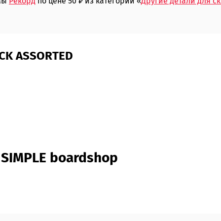
рмы
Рекорд
по цене 50 ₽ из категории «
Другие детали для с
UCK ASSORTED
 SIMPLE boardshop