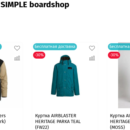
 SIMPLE boardshop
а
Бесплатная доставка
Бесплатна
-30%
-30%
ers
Куртка AIRBLASTER
Куртка A
rk)
HERITAGE PARKA TEAL
HERITAGE
(FW22)
(MOSS)