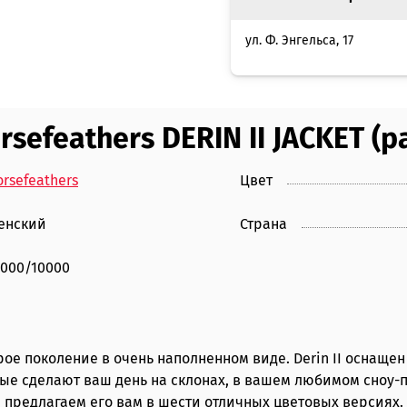
ул. Ф. Энгельса, 17
efeathers DERIN II JACKET (pa
rsefeathers
Цвет
енский
Страна
0000/10000
рое поколение в очень наполненном виде. Derin II оснаще
е сделают ваш день на склонах, в вашем любимом сноу-п
ы предлагаем его вам в шести отличных цветовых версиях.