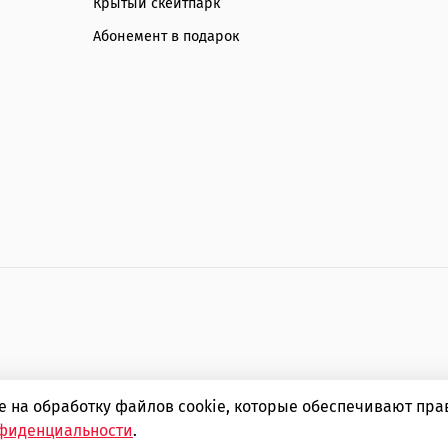
Крытый скейтпарк
Абонемент в подарок
ие на обработку файлов cookie, которые обеспечивают пр
стремальных видов спорта SIMPLE boardshop
фиденциальности
.
ОГРНИП 310366823500102