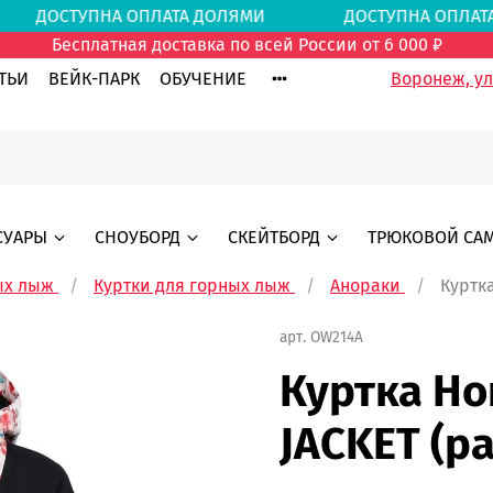
МИ
ДОСТУПНА ОПЛАТА ДОЛЯМИ
ДОСТУПНА ОПЛ
Бесплатная доставка по всей России от 6 000 ₽
ТЬИ
ВЕЙК-ПАРК
ОБУЧЕНИЕ
Воронеж, ул.
СУАРЫ
СНОУБОРД
СКЕЙТБОРД
ТРЮКОВОЙ СА
ых лыж
Куртки для горных лыж
Анораки
Куртка
арт.
OW214A
Куртка Hor
JACKET (pa