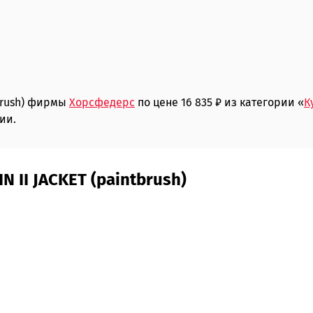
tbrush) фирмы
Хорсфедерс
по цене 16 835 ₽ из категории «
К
ии.
 II JACKET (paintbrush)