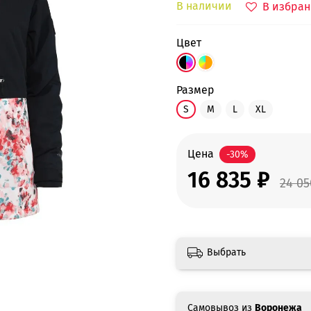
В наличии
В избран
цвет
размер
S
M
L
XL
Цена
-30%
16 835 ₽
24 05
Выбрать
Самовывоз из
Воронежа