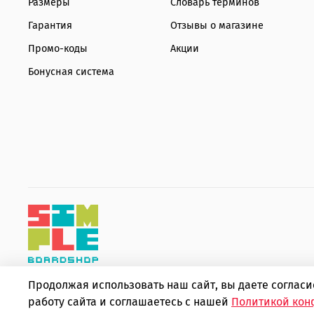
Размеры
Словарь терминов
Гарантия
Отзывы о магазине
Промо-коды
Акции
Бонусная система
Продолжая использовать наш сайт, вы даете соглас
Copyright © 2010 - 2026 Интернет-магазин товаров для эк
работу сайта и соглашаетесь с нашей
Политикой кон
ИП Шаповалов Дмитрий Александрович ИНН 366319502443 