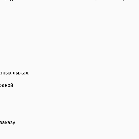
орных лыжах.
раной
заказу