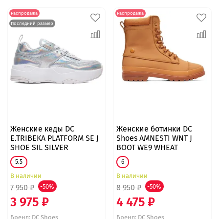
Распродажа
Распродажа
Последний размер
Женские кеды DC
Женские ботинки DC
E.TRIBEKA PLATFORM SE J
Shoes AMNESTI WNT J
SHOE SIL SILVER
BOOT WE9 WHEAT
5.5
6
В наличии
В наличии
7 950 ₽
-50%
8 950 ₽
-50%
3 975 ₽
4 475 ₽
Бренд:
DC Shoes
Бренд:
DC Shoes