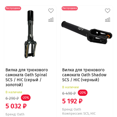
Распродажа
Распродажа
Вилка для трюкового
Вилка для трюкового
самоката Oath Spinal
самоката Oath Shadow
SCS / HIC (серый /
SCS / HIC (черный)
золотой)
В наличии
В наличии
6 490 ₽
-20%
6 290 ₽
-20%
5 192 ₽
5 032 ₽
Бренд:
Oath
Компрессия: SCS, HIC
Бренд:
Oath