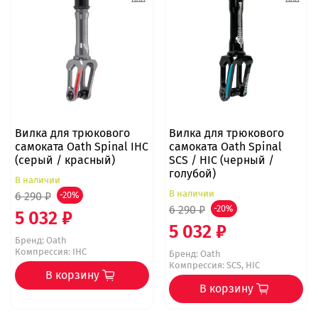
Вилка для трюкового
Вилка для трюкового
самоката Oath Spinal IHC
самоката Oath Spinal
(серый / красный)
SCS / HIC (черный /
голубой)
В наличии
В наличии
6 290 ₽
-20%
6 290 ₽
-20%
5 032 ₽
5 032 ₽
Бренд:
Oath
Компрессия: IHC
Бренд:
Oath
Компрессия: SCS, HIC
В корзину
В корзину