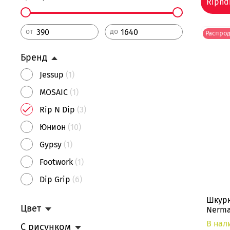
Ripnd
от
до
Распро
Бренд
Jessup
(1)
MOSAIC
(1)
Rip N Dip
(3)
Юнион
(10)
Gypsy
(1)
Footwork
(1)
Dip Grip
(6)
Шкурк
Цвет
Nermal
В нал
С рисунком