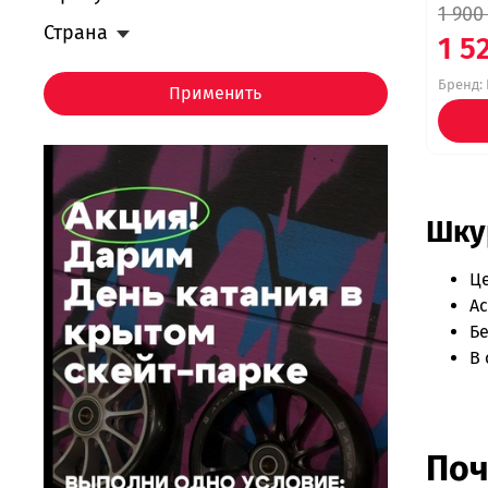
1 900
Страна
1 5
Бренд:
Применить
Шкур
Ц
Ас
Бе
В 
Поч