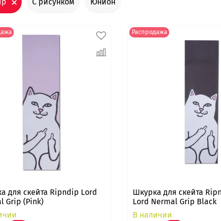
ip
С рисунком
Юнион
дажа
Распродажа
а для скейта Ripndip Lord
Шкурка для скейта Rip
 Grip (Pink)
Lord Nermal Grip Black
ичии
В наличии