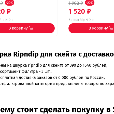
 ₽
1 900 ₽
-20%
-20%
20 ₽
1 520 ₽
Rip N Dip
Бренд:
Rip N Dip
В корзину
В корзину
ка Ripndip для скейта с доставко
ены на
шкурка ripndip для скейта
от 390 до 1640 рублей;
сортимент фильтра - 3 шт.;
сплатная доставка заказов от 6 000 рублей по России;
отфильтрованной категории представлены товары по харак
ему стоит сделать покупку в