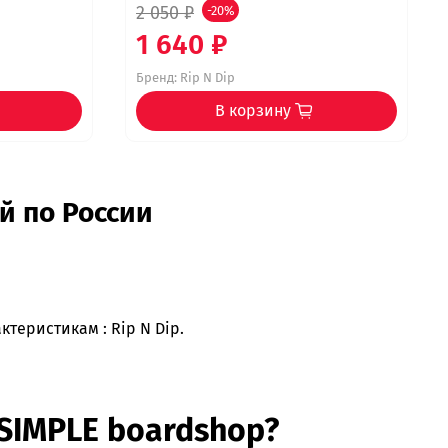
2 050 ₽
-20%
1 640 ₽
Бренд:
Rip N Dip
В корзину
й по России
теристикам : Rip N Dip.
 SIMPLE boardshop?