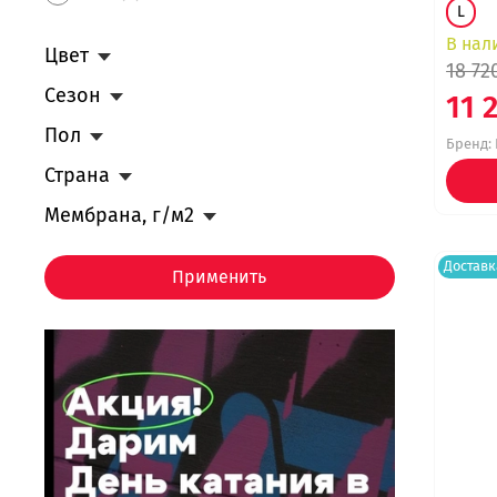
L
В нал
Цвет
18 72
Сезон
11 
Пол
Бренд:
Страна
Мембрана, г/м2
Доставк
Применить