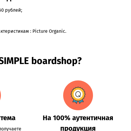
60 рублей;
еристикам : Picture Organic.
 SIMPLE boardshop?
стема
На 100% аутентичная
продукция
получаете