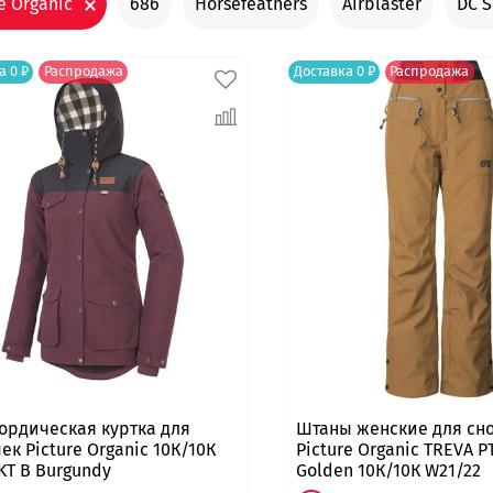
e Organic
686
Horsefeathers
Airblaster
DC 
а 0 ₽
Распродажа
Доставка 0 ₽
Распродажа
ордическая куртка для
Штаны женские для сн
ек Picture Organic 10К/10К
Picture Organic TREVA P
JKT B Burgundy
Golden 10К/10К W21/22