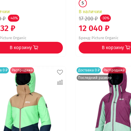
S
ичии
В наличии
0 ₽
17 200 ₽
-40%
-30%
232 ₽
12 040 ₽
Picture Organic
Бренд:
Picture Organic
В корзину
В корзину
а 0 ₽
Распродажа
Доставка 0 ₽
Распродажа
Последний размер