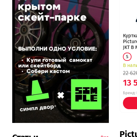
Куртк
Pictu
JKT B 
S
В нал
22 62
13 
Бренд:
Pict