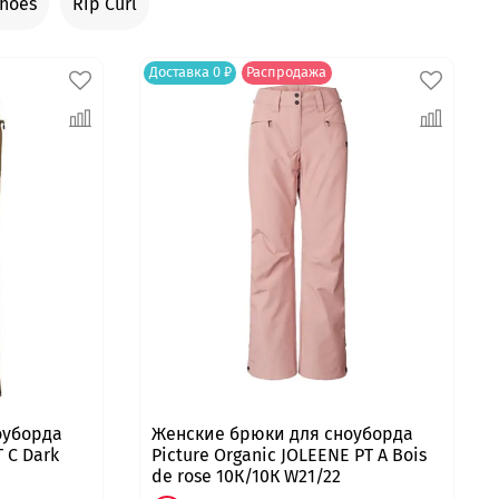
Shoes
Rip Curl
Доставка 0 ₽
Распродажа
оуборда
Женские брюки для сноуборда
T C Dark
Picture Organic JOLEENE PT A Bois
de rose 10К/10К W21/22