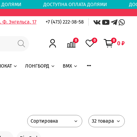
АТА ДОЛЯМИ
ДОСТУПНА ОПЛАТА ДОЛЯМИ
ДОС
 Ф. Энгельса, 17
+7 (473) 222-38-58
0
0
0
0 ₽
МОКАТ
ЛОНГБОРД
BMX