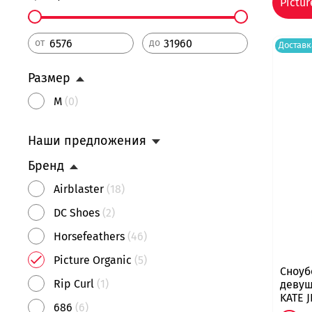
Pictur
от
до
Доставк
Размер
M
(0)
Наши предложения
Бренд
Airblaster
(18)
DC Shoes
(2)
Horsefeathers
(46)
Picture Organic
(5)
Сноуб
Rip Curl
(1)
девуш
KATE 
686
(6)