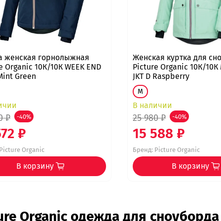
а женская горнолыжная
Женская куртка для сн
re Organic 10К/10К WEEK END
Picture Organic 10К/10К
Mint Green
JKT D Raspberry
M
ичии
В наличии
0 ₽
25 980 ₽
-40%
-40%
572 ₽
15 588 ₽
Picture Organic
Бренд:
Picture Organic
В корзину
В корзину
ure Organic одежда для сноуборда