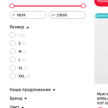
Чёрн
от
до
Доставк
Размер
-
(0)
S
(3)
M
(3)
L
(2)
XL
(2)
XXL
(0)
Наши предложения
Мужс
Бренд
AIRBL
HOT G
Цвет