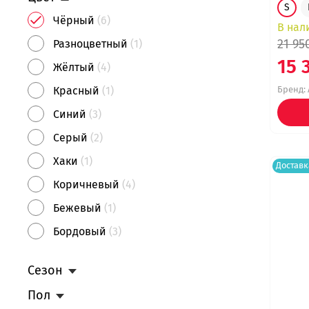
S
Чёрный
(6)
В нал
21 95
Разноцветный
(1)
15 
Жёлтый
(4)
Бренд:
Красный
(1)
Синий
(3)
Серый
(2)
Хаки
(1)
Доставк
Коричневый
(4)
Бежевый
(1)
Бордовый
(3)
Песочный
(1)
Сезон
Оранжевый
(3)
Пол
Зелёный
(4)