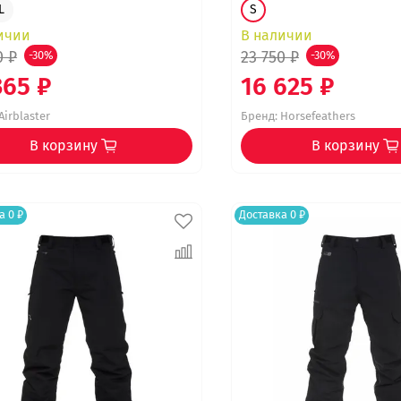
L
S
ичии
В наличии
0 ₽
23 750 ₽
-30%
-30%
365 ₽
16 625 ₽
Airblaster
Бренд:
Horsefeathers
В корзину
В корзину
а 0 ₽
Доставка 0 ₽