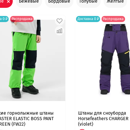
ые
Бежевые
Бордовые
Голубые
Желтые
а 0 ₽
Распродажа
Доставка 0 ₽
Распродажа
кие горнолыжные штаны
Штаны для сноуборда
ASTER ELASTIC BOSS PANT
Horsefeathers CHARGER
REEN (FW22)
(violet)