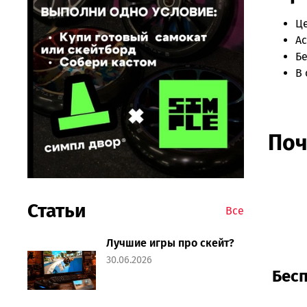
Ц
Ас
Бе
В 
Поч
Статьи
Все
Лучшие игры про скейт?
30.06.2026
Бесп