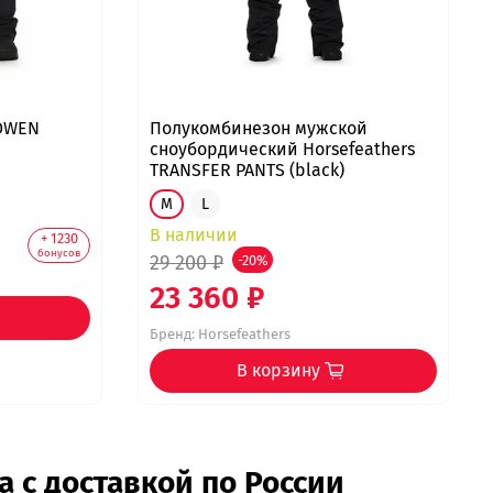
ROWEN
Полукомбинезон мужской
сноубордический Horsefeathers
TRANSFER PANTS (black)
M
L
В наличии
+ 1230
бонусов
29 200 ₽
-20%
23 360 ₽
Бренд:
Horsefeathers
В корзину
 с доставкой по России