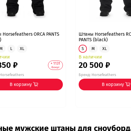
 Horsefeathers ORCA PANTS
Штаны Horsefeathers 
)
PANTS (black)
M
L
XL
S
M
XL
ичии
В наличии
850 ₽
20 500 ₽
+ 1131
бонус
Horsefeathers
Бренд:
Horsefeathers
В корзину
В корзину
ные мужские штаны для сноуборда