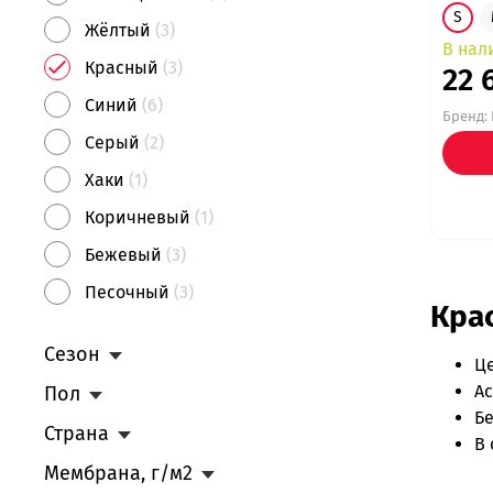
S
Жёлтый
(3)
В нал
Красный
(3)
22 
Синий
(6)
Бренд:
Серый
(2)
Хаки
(1)
Коричневый
(1)
Бежевый
(3)
Песочный
(3)
Кра
Оранжевый
(1)
Сезон
Ц
Зелёный
(4)
Ас
Пол
Голубой
(1)
Бе
Страна
Бирюзовый
(1)
В 
Мембрана, г/м2
Оливковый
(1)