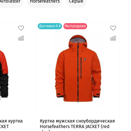
Airblaster
Horsefeathers
Серые
Доставка 0 ₽
Распродажа
кая куртка
Куртка мужская сноубордическая
CKET
Horsefeathers TERRA JACKET (red