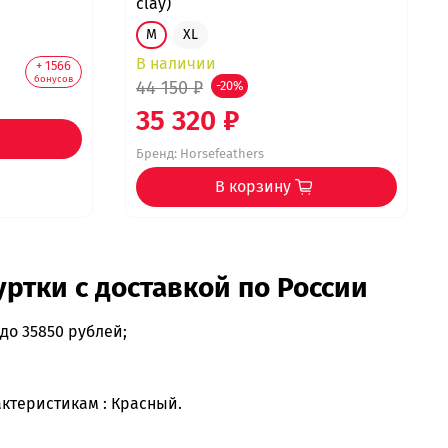
clay)
M
XL
В наличии
+ 1566
бонусов
44 150 ₽
-20%
35 320 ₽
Бренд:
Horsefeathers
В корзину
ртки с доставкой по России
 до 35850 рублей;
ктеристикам : Красный.