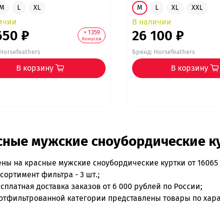
M
L
XL
M
L
XL
XXL
ичии
В наличии
650 ₽
26 100 ₽
+ 1359
бонусов
Horsefeathers
Бренд:
Horsefeathers
В корзину
В корзину
сные мужские сноубордические ку
ены на
красные мужские сноубордические куртки
от 16065
сортимент фильтра - 3 шт.;
сплатная доставка заказов от 6 000 рублей по России;
отфильтрованной категории представлены товары по хара