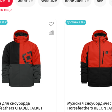
ные
Желтые
Зеленые
Коричневые
686
ть еще
а 0 ₽
Доставка 0 ₽
а для сноуборда
Мужская сноубордичес
feathers CITADEL JACKET
Horsefeathers RECON JA