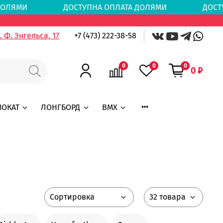
ТА ДОЛЯМИ
ДОСТУПНА ОПЛАТА ДОЛЯМИ
ДОСТ
 Ф. Энгельса, 17
+7 (473) 222-38-58
0
0
0
0 ₽
МОКАТ
ЛОНГБОРД
BMX