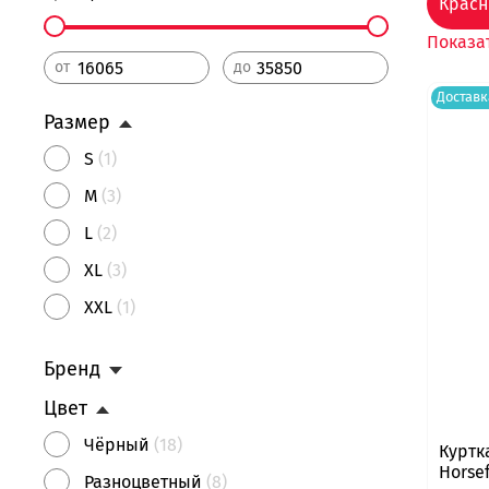
Крас
Показа
от
до
Доставк
Размер
S
(1)
M
(3)
L
(2)
XL
(3)
XXL
(1)
Бренд
Цвет
Чёрный
(18)
Куртк
Horse
Разноцветный
(8)