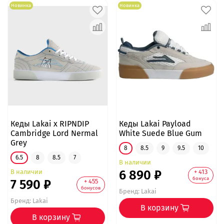
Новинка
Новинка
Кеды Lakai x RIPNDIP
Кеды Lakai Payload
Cambridge Lord Nermal
White Suede Blue Gum
Grey
8
8.5
9
9.5
10
6.5
8
8.5
7
В наличии
6 890 ₽
В наличии
+ 413
бонуса
7 590 ₽
+ 455
бонусов
Бренд:
Lakai
Бренд:
Lakai
В корзину
В корзину