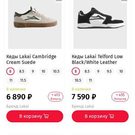
Кеды Lakai Cambridge
Кеды Lakai Telford Low
Cream Suede
Black/White Leather
8
8.5
9
10
10.5
8
8.5
9
9.5
10
11
11.5
10.5
11
В наличии
В наличии
6 890 ₽
7 590 ₽
+ 413
+ 455
бонуса
бонусов
Бренд:
Lakai
Бренд:
Lakai
В корзину
В корзину