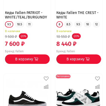
Кеды Fallen PATRIOT -
Кеды Fallen THE CREST -
WHITE/TEAL/BURGUNDY
WHITE
9.5
10.5
11
8
8.5
9.5
10
12
В наличии
В наличии
9 500 ₽
-20%
10 550 ₽
-20%
7 600 ₽
8 440 ₽
Бренд:
Fallen
Бренд:
Fallen
В корзину
В корзину
Распродажа