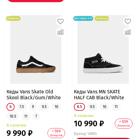
Новинка
Доставка 0 ₽
Новинка
Кеды Vans Skate Old
Кеды Vans MN SKATE
Skool Black/Gum/White
HALF CAB Black/White
6
7.5
9
9.5
10
8.5
9.5
10
11
В наличии
10.5
11
7
10 990 ₽
+ 659
В наличии
бонусов
9 990 ₽
+ 599
Бренд:
VANS
бонусов