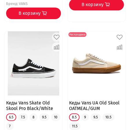
Бренд:
VANS
В корзину
В корзину
Распродажа
Кеды Vans Skate Old
Кеды Vans UA Old Skool
Skool Pro Black/White
OATMEAL/GUM
6.5
7.5
8
9.5
10
8.5
9
9.5
10.5
7
11.5