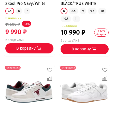
Skool Pro Navy/White
BLACK/TRUE WHITE
7.5
8
7
8
8.5
9
9.5
10
В наличии
10.5
11
11 500 ₽
-13%
В наличии
9 990 ₽
10 990 ₽
+ 659
бонусов
Бренд:
VANS
Бренд:
VANS
В корзину
В корзину
Распродажа
Распродажа