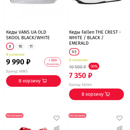
Кеды VANS UA OLD
Кеды Fallen THE CREST -
SKOOL BLACK/WHITE
WHITE / BLACK /
EMERALD
8
10
11
9.5
В наличии
9 990 ₽
В наличии
+ 599
бонусов
10 500 ₽
-30%
Бренд:
VANS
7 350 ₽
В корзину
Бренд:
Fallen
В корзину
Распродажа
Распродажа