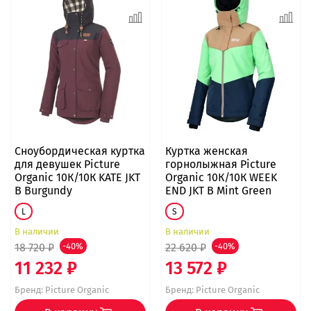
Сноубордическая куртка
Куртка женская
для девушек Picture
горнолыжная Picture
Organic 10К/10К KATE JKT
Organic 10К/10К WEEK
B Burgundy
END JKT B Mint Green
L
S
В наличии
В наличии
18 720 ₽
-40%
22 620 ₽
-40%
11 232 ₽
13 572 ₽
Бренд:
Picture Organic
Бренд:
Picture Organic