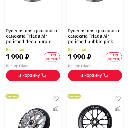
Рулевая для трюкового
Рулевая для трюкового
самоката Triada Air
самоката Triada Air
polished deep purple
polished bubble pink
В наличии
В наличии
1 990 ₽
1 990 ₽
+ 119
+ 119
бонусов
бонусов
Бренд:
Triada
Бренд:
Triada
В корзину
В корзину
Новинка
Новинка