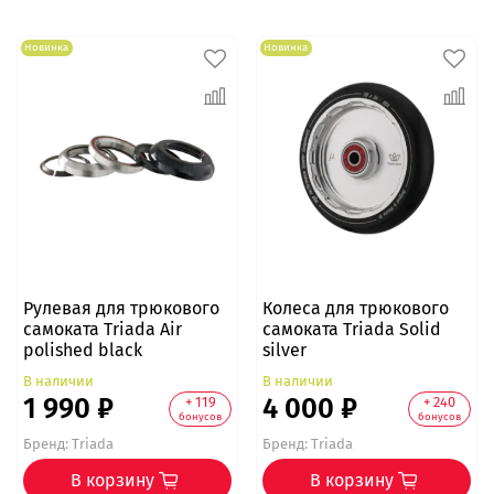
Новинка
Новинка
Рулевая для трюкового
Колеса для трюкового
самоката Triada Air
самоката Triada Solid
polished black
silver
В наличии
В наличии
1 990 ₽
4 000 ₽
+ 119
+ 240
бонусов
бонусов
Бренд:
Triada
Бренд:
Triada
В корзину
В корзину