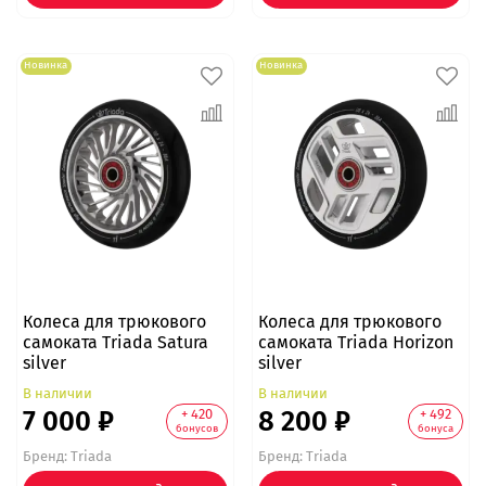
Новинка
Новинка
Колеса для трюкового
Колеса для трюкового
самоката Triada Satura
самоката Triada Horizon
silver
silver
В наличии
В наличии
7 000 ₽
8 200 ₽
+ 420
+ 492
бонусов
бонуса
Бренд:
Triada
Бренд:
Triada