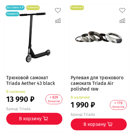
Доставка 0 ₽
Новинка
Новинка
Подарок
Трюковой самокат
Рулевая для трюкового
Triada Aether 43 black
самоката Triada Air
polished raw
В наличии
13 990 ₽
В наличии
+ 839
бонусов
1 990 ₽
+ 119
бонусов
Бренд:
Triada
Бренд:
Triada
В корзину
В корзину