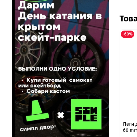
Тов
-60%
Пеги 
60 mm