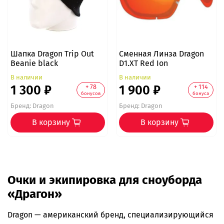
Шапка Dragon Trip Out
Сменная Линза Dragon
Beanie black
D1.XT Red Ion
В наличии
В наличии
1 300 ₽
1 900 ₽
+ 78
+ 114
бонусов
бонуса
Бренд:
Dragon
Бренд:
Dragon
В корзину
В корзину
Очки и экипировка для сноуборда
«Драгон»
Dragon — американский бренд, специализирующийся