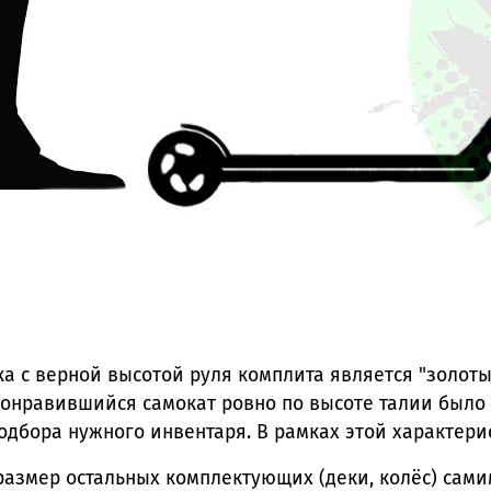
а с верной высотой руля комплита является "золот
ь понравившийся самокат ровно по высоте талии было
подбора нужного инвентаря. В рамках этой характери
размер остальных комплектующих (деки, колёс) сами