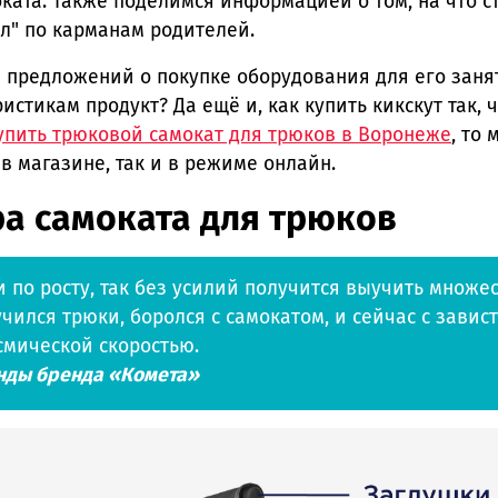
ката. Также поделимся информацией о том, на что с
л" по карманам родителей.
 предложений о покупке оборудования для его занят
тикам продукт? Да ещё и, как купить кикскут так, ч
упить трюковой самокат для трюков в Воронеже
, то
 магазине, так и в режиме онлайн.
а самоката для трюков
 по росту, так без усилий получится выучить множес
чился трюки, боролся с самокатом, и сейчас с завис
смической скоростью.
анды бренда «Комета»