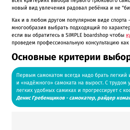
всех критериях выбора первого трюкового само
новый вид увлечения радовал ребёнка и не "би
Как и в любом другом популярном виде спорта -
многообразия выбрать подходящий по характерис
если вы обратитесь в SIMPLE boardshop чтобы
к
проведем профессиональную консультацию как в
Основные критерии выбор
Первым самокатом всегда надо брать легкий и
и «надёжного» самоката на вырост. С трудом у
легких удобных самиках и прогрессирует с ко
Денис Гребенщиков
- самокатер, райдер ком