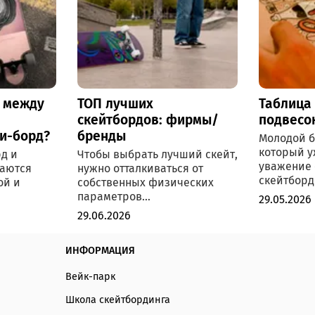
 между
ТОП лучших
Таблица
скейтбордов: фирмы/
подвесо
ни-борд?
бренды
Молодой б
который у
д и
Чтобы выбрать лучший скейт,
уважение
чаются
нужно отталкиваться от
скейтборди
ой и
собственных физических
параметров...
29.05.2026
29.06.2026
ИНФОРМАЦИЯ
Вейк-парк
Школа скейтбординга