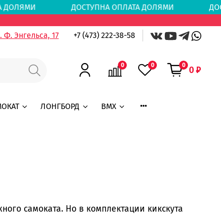
АТА ДОЛЯМИ
ДОСТУПНА ОПЛАТА ДОЛЯМИ
ДОС
 Ф. Энгельса, 17
+7 (473) 222-38-58
0
0
0
0 ₽
МОКАТ
ЛОНГБОРД
BMX
ого самоката. Но в комплектации кикскута